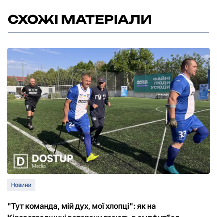
СХОЖІ МАТЕРІАЛИ
Новини
"Тут команда, мій дух, мої хлопці": як на