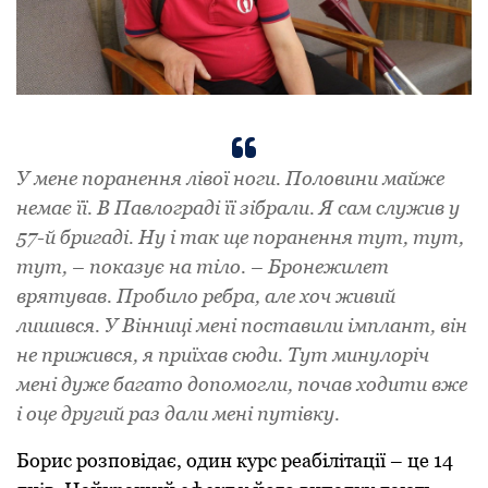
У мене поранення лівої ноги. Половини майже
немає її. В Павлограді її зібрали. Я сам служив у
57-й бригаді. Ну і так ще поранення тут, тут,
тут, – показує на тіло. – Бронежилет
врятував. Пробило ребра, але хоч живий
лишився. У Вінниці мені поставили імплант, він
не прижився, я приїхав сюди. Тут минулоріч
мені дуже багато допомогли, почав ходити вже
і оце другий раз дали мені путівку.
Борис розповідає, один курс реабілітації – це 14