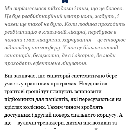
Ми вирізняємося підходами і тим, що це базово.
Це був реабілітаційний центр коли, мабуть, і
назви ще такої не було. Коли людина проходить
реабілітацію в класичній лікарні, перебуває в
палаті і має лікарняне харчування – це створює
відповідну атмосферу. У нас це більше заклад-
санаторій, безумовно, де є і лікарня, де люди
проходять ефективне лікування.
Він зазначає, що санаторій систематично бере
участь у грантових програмах. Невдовзі за
грантові гроші тут планують встановити
підйомники для пацієнтів, які пересуваються на
кріслах колісних. Таким чином зроблять
доступним і другий поверх спального корпусу. А
ще – вуличні тренажери, дитячі інклюзивні та