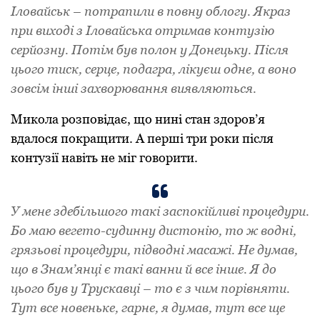
Іловайськ – потрапили в повну облогу. Якраз
при виході з Іловайська отримав контузію
серйозну. Потім був полон у Донецьку. Після
цього тиск, серце, подагра, лікуєш одне, а воно
зовсім інші захворювання виявляються.
Микола розповідає, що нині стан здоров’я
вдалося покращити. А перші три роки після
контузії навіть не міг говорити.
У мене здебільшого такі заспокійливі процедури.
Бо маю вегето-судинну дистонію, то ж водні,
грязьові процедури, підводні масажі. Не думав,
що в Знам’янці є такі ванни й все інше. Я до
цього був у Трускавці – то є з чим порівняти.
Тут все новеньке, гарне, я думав, тут все ще