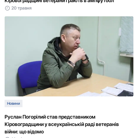
Кіровоградщині ветерани грають в ампфутбол
20 травня
Новини
Руслан Погорілий став представником
Кіровоградщини у всеукраїнській раді ветеранів
війни: що відомо