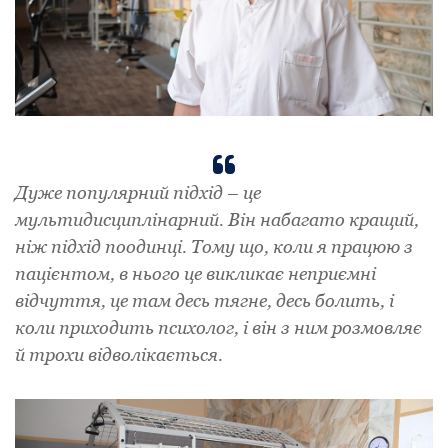
Дуже популярний підхід – це
мультидисциплінарний. Він набагато кращий,
ніж підхід поодинці. Тому що, коли я працюю з
пацієнтом, в нього це викликає неприємні
відчуття, це там десь тягне, десь болить, і
коли приходить психолог, і він з ним розмовляє
й трохи відволікається.