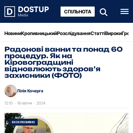
СПІЛЬНОТА
Новини
Кропивницький
Розслідування
Статті
Вироки
Грош
Радонові ванни та понад 60
процедур. Як на
Кіровоградщині
відновлюють здоров’я
захисники (ФОТО)
Лілія Кочерга
12:10
·
16 квітня
·
2024