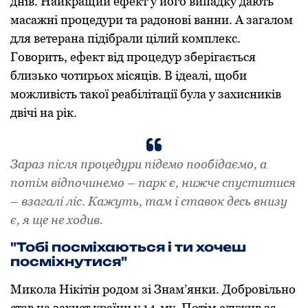
днів. Найкращий ефект у його випадку дають
масажні процедури та радонові ванни. А загалом
для ветерана підібрали цілий комплекс.
Говорить, ефект від процедур зберігається
близько чотирьох місяців. В ідеалі, щоби
можливість такої реабілітації була у захисників
двічі на рік.
Зараз після процедури підемо пообідаємо, а
потім відпочинемо – парк є, нижче спуститися
– взагалі ліс. Кажуть, там і ставок десь внизу
є, я ще не ходив.
"Тобі посміхаються і ти хочеш
посміхнутися"
Микола Нікітін родом зі Знам’янки. Добровільно
став на захист країни у 14-му. Потім служив за