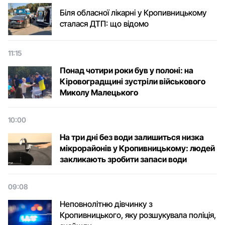
Біля обласної лікарні у Кропивницькому
сталася ДТП: що відомо
11:15
Понад чотири роки був у полоні: на
Кіровоградщині зустріли військового
Микoлу Малецькoгo
10:00
На три дні без води залишиться низка
мікрорайонів у Кропивницькому: людей
закликають зробити запаси води
09:08
Неповнолітню дівчинку з
Кропивницького, яку розшукувала поліція,