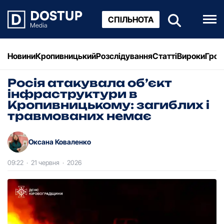
СПІЛЬНОТА
Новини
Кропивницький
Розслідування
Статті
Вироки
Грош
Росія атакувала об’єкт
інфраструктури в
Кропивницькому: загиблих і
травмованих немає
Оксана Коваленко
09:22
·
21 червня
·
2026