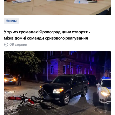
Новини
У трьох громадах Кіровоградщини створять
міжвідомчі команди кризового реагування
09 серпня