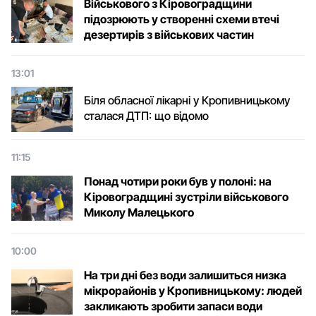
Військового з Кіровоградщини
підозрюють у створенні схеми втечі
дезертирів з військових частин
13:01
Біля обласної лікарні у Кропивницькому
сталася ДТП: що відомо
11:15
Понад чотири роки був у полоні: на
Кіровоградщині зустріли військового
Микoлу Малецькoгo
10:00
На три дні без води залишиться низка
мікрорайонів у Кропивницькому: людей
закликають зробити запаси води