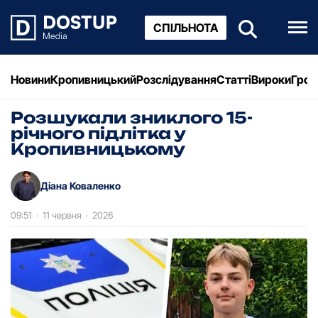
СПІЛЬНОТА
Новини
Кропивницький
Розслідування
Статті
Вироки
Грош
Розшукали зниклого 15-
річного підлітка у
Кропивницькому
Діана Коваленко
09:51
·
11 червня
·
2026