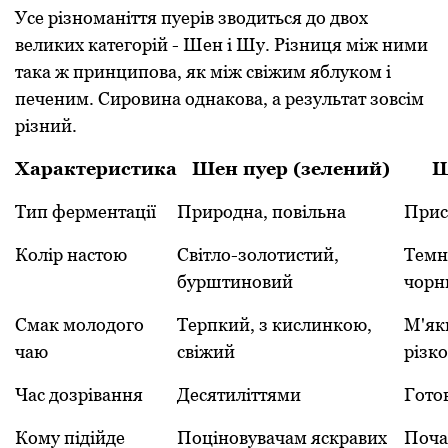
Усе різноманіття пуерів зводиться до двох
великих категорій - Шен і Шу. Різниця між ними
така ж принципова, як між свіжим яблуком і
печеним. Сировина однакова, а результат зовсім
різний.
Характеристика
Шен пуер (зелений)
Ш
Тип ферментації
Природна, повільна
Прис
Колір настою
Світло-золотистий,
Темн
бурштиновий
чорн
Смак молодого
Терпкий, з кислинкою,
М'як
чаю
свіжий
різко
Час дозрівання
Десятиліттями
Готов
Кому підійде
Поціновувачам яскравих
Поча