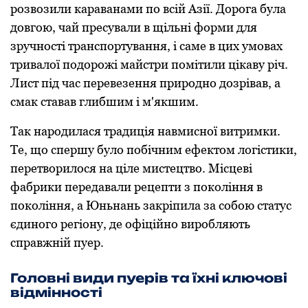
розвозили караванами по всій Азії. Дорога була
довгою, чай пресували в щільні форми для
зручності транспортування, і саме в цих умовах
тривалої подорожі майстри помітили цікаву річ.
Лист під час перевезення природно дозрівав, а
смак ставав глибшим і м'якшим.
Так народилася традиція навмисної витримки.
Те, що спершу було побічним ефектом логістики,
перетворилося на ціле мистецтво. Місцеві
фабрики передавали рецепти з покоління в
покоління, а Юньнань закріпила за собою статус
єдиного регіону, де офіційно виробляють
справжній пуер.
Головні види пуерів та їхні ключові
відмінності