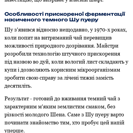
Особливості прискореної ферментації
насиченого темного Шу пуеру
Шу з'явився відносно нещодавно, у 1970-х роках,
коли попит на витриманий чай перевищив
можливості природного дозрівання. Майстри
розробили технологію штучного прискорення
під назвою во дуй, коли вологий лист складають у
купи і дозволяють корисним мікроорганізмам
зробити свою справу за лічені тижні замість
десятиліть.
Результат - готовий до вживання темний чай з
характерним м'яким землистим смаком, без
різкості молодого Шена. Саме з Шу пуеру варто
починати знайомство тим, хто пробує цей напій
уперше.