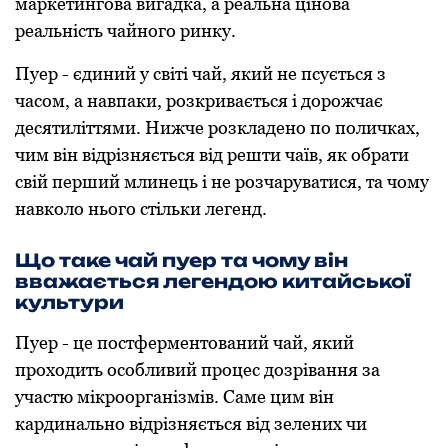
маркетингова вигадка, а реальна цінова
реальність чайного ринку.
Пуер - єдиний у світі чай, який не псується з
часом, а навпаки, розкривається і дорожчає
десятиліттями. Нижче розкладено по поличках,
чим він відрізняється від решти чаїв, як обрати
свій перший млинець і не розчаруватися, та чому
навколо нього стільки легенд.
Що таке чай пуер та чому він
вважається легендою китайської
культури
Пуер - це постферментований чай, який
проходить особливий процес дозрівання за
участю мікроорганізмів. Саме цим він
кардинально відрізняється від зелених чи