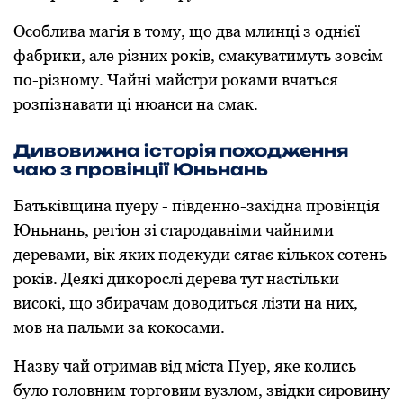
Особлива магія в тому, що два млинці з однієї
фабрики, але різних років, смакуватимуть зовсім
по-різному. Чайні майстри роками вчаться
розпізнавати ці нюанси на смак.
Дивовижна історія походження
чаю з провінції Юньнань
Батьківщина пуеру - південно-західна провінція
Юньнань, регіон зі стародавніми чайними
деревами, вік яких подекуди сягає кількох сотень
років. Деякі дикорослі дерева тут настільки
високі, що збирачам доводиться лізти на них,
мов на пальми за кокосами.
Назву чай отримав від міста Пуер, яке колись
було головним торговим вузлом, звідки сировину