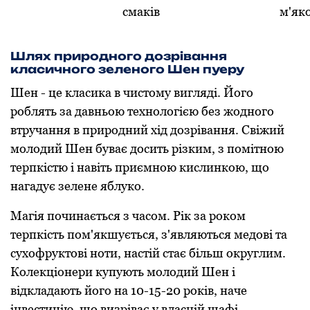
смаків
м'яко
Шлях природного дозрівання
класичного зеленого Шен пуеру
Шен - це класика в чистому вигляді. Його
роблять за давньою технологією без жодного
втручання в природний хід дозрівання. Свіжий
молодий Шен буває досить різким, з помітною
терпкістю і навіть приємною кислинкою, що
нагадує зелене яблуко.
Магія починається з часом. Рік за роком
терпкість пом'якшується, з'являються медові та
сухофруктові ноти, настій стає більш округлим.
Колекціонери купують молодий Шен і
відкладають його на 10-15-20 років, наче
інвестицію, що визріває у власній шафі.