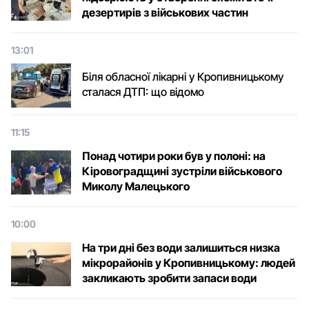
дезертирів з військових частин
13:01
Біля обласної лікарні у Кропивницькому
сталася ДТП: що відомо
11:15
Понад чотири роки був у полоні: на
Кіровоградщині зустріли військового
Микoлу Малецькoгo
10:00
На три дні без води залишиться низка
мікрорайонів у Кропивницькому: людей
закликають зробити запаси води