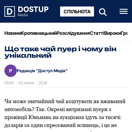
СПІЛЬНОТА
Новини
Кропивницький
Розслідування
Статті
Вироки
Грош
Що таке чай пуер і чому він
унікальний
Р
Редакція "Доступ Медіа"
09:50
·
02 липня
·
2026
Чи може звичайний чай коштувати як вживаний
автомобіль? Так. Окремі витримані пуери з
провінції Юньнань на аукціонах ідуть за тисячі
доларів за один спресований млинець, і це не