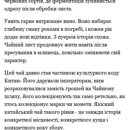
червоних сортів, де ферментація зупиняється
одразу після обробки листа.
Уявіть гарне витримане вино. Воно набирає
глибину смаку роками в погребі, і кожен рік
додає нові відтінки. З пуером історія схожа.
Чайний лист продовжує жити навіть після
пресування в млинець, повільно змінюючи свій
характер.
Цей чай давно став частиною культурного коду
Китаю. Його дарували імператорам, ним
розраховувалися замість грошей на Чайному
шляху, його колекціонують так само ретельно, як
хтось колекціонує марки чи монети. Якісний
китайський чай такого рівня - це завжди історія
конкретної місцевості, конкретного куща і
конкретного року збору.