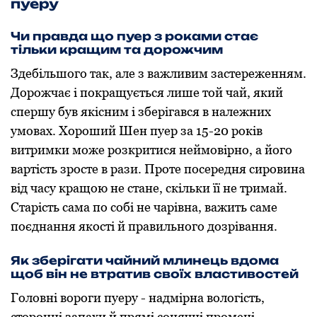
пуеру
Чи правда що пуер з роками стає
тільки кращим та дорожчим
Здебільшого так, але з важливим застереженням.
Дорожчає і покращується лише той чай, який
спершу був якісним і зберігався в належних
умовах. Хороший Шен пуер за 15-20 років
витримки може розкритися неймовірно, а його
вартість зросте в рази. Проте посередня сировина
від часу кращою не стане, скільки її не тримай.
Старість сама по собі не чарівна, важить саме
поєднання якості й правильного дозрівання.
Як зберігати чайний млинець вдома
щоб він не втратив своїх властивостей
Головні вороги пуеру - надмірна вологість,
сторонні запахи й прямі сонячні промені.