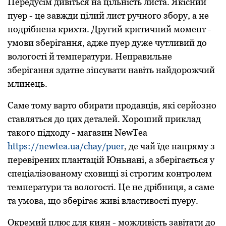
Передусім дивіться на цільність листа. Якісний
пуер - це завжди цілий лист ручного збору, а не
подрібнена крихта. Другий критичний момент -
умови зберігання, адже пуер дуже чутливий до
вологості й температури. Неправильне
зберігання здатне зіпсувати навіть найдорожчий
млинець.
Саме тому варто обирати продавців, які серйозно
ставляться до цих деталей. Хороший приклад
такого підходу - магазин NewTea
https://newtea.ua/chay/puer
, де чай їде напряму з
перевірених плантацій Юньнані, а зберігається у
спеціалізованому сховищі зі строгим контролем
температури та вологості. Це не дрібниця, а саме
та умова, що зберігає живі властивості пуеру.
Окремий плюс для киян - можливість завітати до