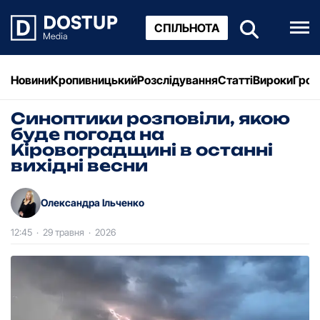
СПІЛЬНОТА
Новини
Кропивницький
Розслідування
Статті
Вироки
Грош
Синоптики розповіли, якою
буде погода на
Кіровоградщині в останні
вихідні весни
Олександра Ільченко
12:45
·
29 травня
·
2026