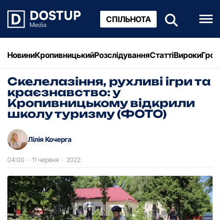
СПІЛЬНОТА
Новини
Кропивницький
Розслідування
Статті
Вироки
Грош
Скелелазіння, рухливі ігри та
краєзнавство: у
Кропивницькому відкрили
школу туризму (ФОТО)
Лілія Кочерга
04:00
·
11 червня
·
2022