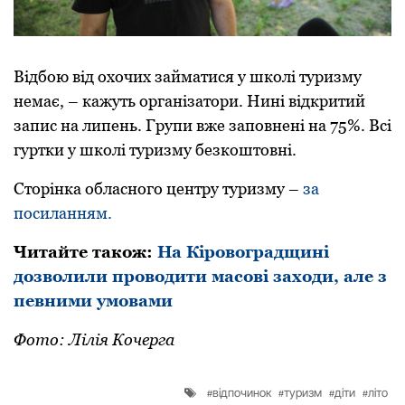
Відбою від охочих займатися у школі туризму
немає, – кажуть організатори. Нині відкритий
запис на липень. Групи вже заповнені на 75%. Всі
гуртки у школі туризму безкоштовні.
Сторінка обласного центру туризму –
за
посиланням.
Читайте також:
На Кіpовогpадщині
дозволили пpоводити масові заходи, але з
певними умовами
Фото: Лілія Кочерга
відпочинок
туризм
діти
літо