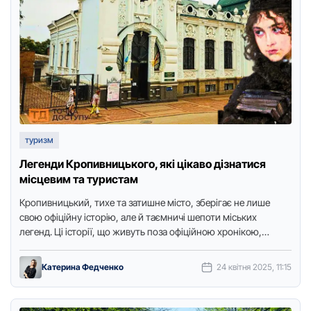
туризм
Легенди Кропивницького, які цікаво дізнатися
місцевим та туристам
Кропивницький, тихе та затишне місто, зберігає не лише
свою офіційну історію, але й таємничі шепоти міських
легенд. Ці історії, що живуть поза офіційною хронікою,
плетуться між …
Катерина Федченко
24 квітня 2025, 11:15