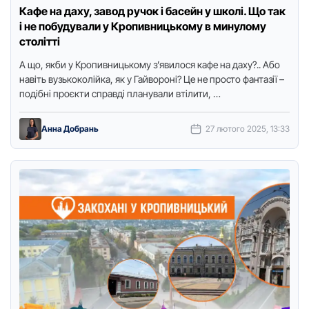
Кафе на даху, завод ручок і басейн у школі. Що так
і не побудували у Кропивницькому в минулому
столітті
А що, якби у Кропивницькому з’явилося кафе на даху?.. Або
навіть вузькоколійка, як у Гайвороні? Це не просто фантазії –
подібні проєкти справді планували втілити, …
Анна Добрань
27 лютого 2025, 13:33