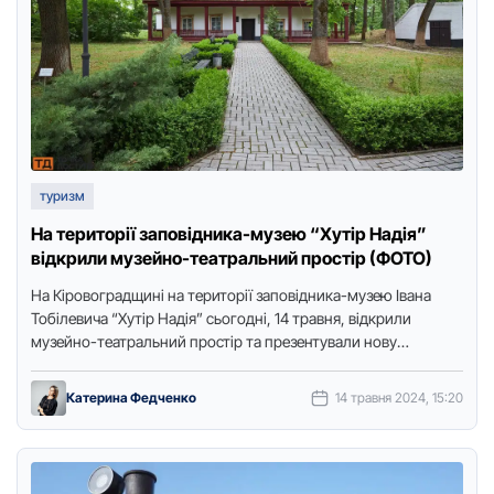
туризм
На території заповідника-музею “Хутір Надія”
відкрили музейно-театральний простір (ФОТО)
На Кіровоградщині на території заповідника-музею Івана
Тобілевича “Хутір Надія” сьогодні, 14 травня, відкрили
музейно-театральний простір та презентували нову
концепцію роботи музею. Окрім того, відвідувачам
представили …
Катерина Федченко
14 травня 2024, 15:20