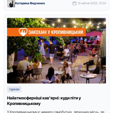
Катерина Федченко
10 квітня 2025, 12:50
туризм
Найатмосферніші кав'ярні: куди піти у
Кропивницькому
У Кропивницькому є чимало самобутніх, затишних місць, де