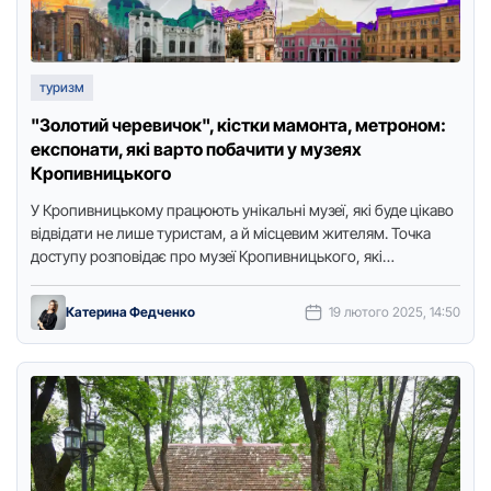
туризм
"Золотий черевичок", кістки мамонта, метроном:
експонати, які варто побачити у музеях
Кропивницького
У Кропивницькому працюють унікальні музеї, які буде цікаво
відвідати не лише туристам, а й місцевим жителям. Точка
доступу розповідає про музеї Кропивницького, які
обов’язково варто …
Катерина Федченко
19 лютого 2025, 14:50