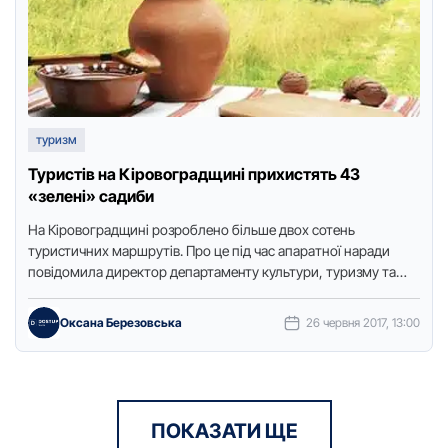
туризм
Туристів на Кіровоградщині прихистять 43
«зелені» садиби
На Кіровоградщині розроблено більше двох сотень
туристичних маршрутів. Про це пiд чaс aпaрaтної нaрaди
повiдомилa директор депaртaменту культури, туризму тa
культурної спaдщини облдержaдмiнiстрaцiї Вaлентинa
Животовськa.Зa …
Оксана Березовська
26 червня 2017, 13:00
ПОКАЗАТИ ЩЕ