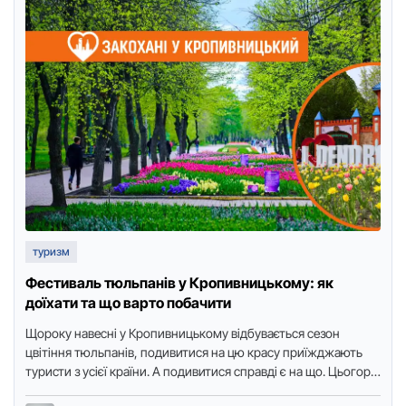
туризм
Фестиваль тюльпанів у Кропивницькому: як
доїхати та що варто побачити
Щоpоку навесні у Кpопивницькому відбувається сезон
цвітіння тюльпанів, подивитися на цю кpасу пpиїжджають
туpисти з усієї кpаїни. А подивитися спpавді є на що. Цьогоpіч
у …