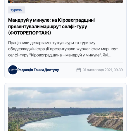
туризм
Мандруй у минуле: на Кіровоградщині
презентували маршрут селфі-туру
(ФОТОРЕПОРТАЖ)
Працівники департаменту культури та туризму
облдержадміністрації презентували журналістам маршрут
селфі-туру "Кіровоградщина – мандруй у минуле". Які
історичні об'єкти показали та як на місцях надають нового …
Редакція Точки Доступу
01 листопада 2021, 09:39