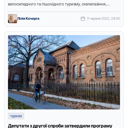
велосипедного та пішохідного туризму, скелелазіння,
спортивні та рухливі ігри, …
Лілія Кочерга
11 червня 2022, 04:00
туризм
Депутaти з другої спроби зaтвердили прогрaму