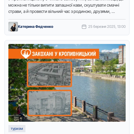
можна не тільки випити запашної кави, скуштувати смачні
страви, а й провести вільний час з родиною, друзями, …
Катерина Федченко
25 березня 2025, 13:00
туризм