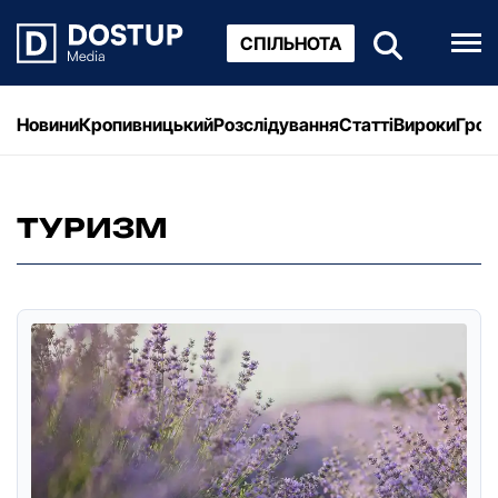
СПІЛЬНОТА
Новини
Кропивницький
Розслідування
Статті
Вироки
Грош
ТУРИЗМ