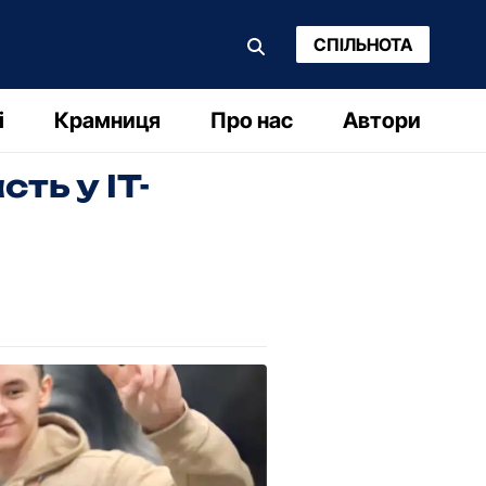
СПІЛЬНОТА
і
Крамниця
Про нас
Автори
ть у ІТ-