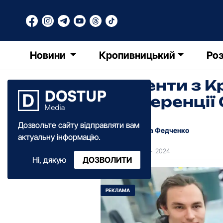
Новини
Кропивницький
Роз
Студенти з Кр
конференції 
Дозвольте сайту відправляти вам
Катерина Федченко
актуальну інформацію.
11:00
·
01 квітня
·
2024
Ні, дякую
ДОЗВОЛИТИ