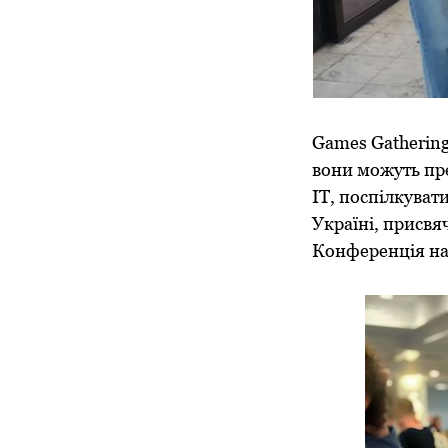
Games Gathering
вони можуть пре
ІТ, поспілкуват
Україні, присвя
Конференція над