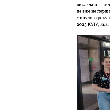
викладачі – доц
це вже не перши
минулого року 
2023 KYIV, яка,