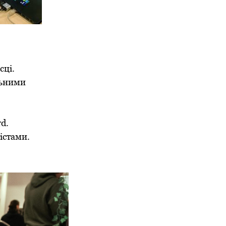
сці.
льними
d.
істами.