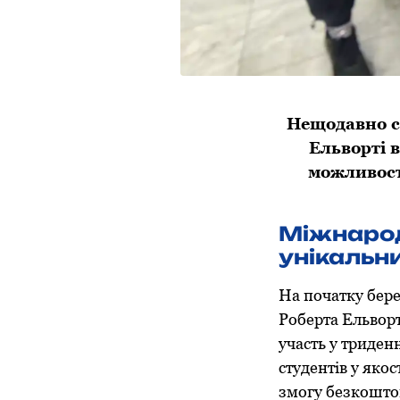
Нещодавно ст
Ельворті в
можливост
Міжнарод
унікальни
На початку бере
Роберта Ельворті
участь у триден
студентів у яко
змогу безкоштов