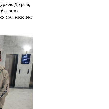
урков. До речі,
ці серпня
AMES GATHERING