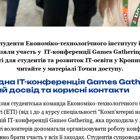
уденти Економіко-технологічного інституту 
зяли участь у ІТ-конференції Games Gatherin
і для студентів та розвиток ІТ-освіти у Кроп
читайте у матеріалі Точки доступу.
на ІТ-конференція Games Gath
й досвід та корисні контакти
зня студентська команда Економіко-технологічного і
 (ЕТІ) (від 1 до 4 курсу спеціальності "Комп’ютерні н
ній ІТ-конференції Games Gathering, яка проходила у 
сті волонтерів допомагали організовувати роботу конф
но брати участь у всіх її заходах. Студентів супрово