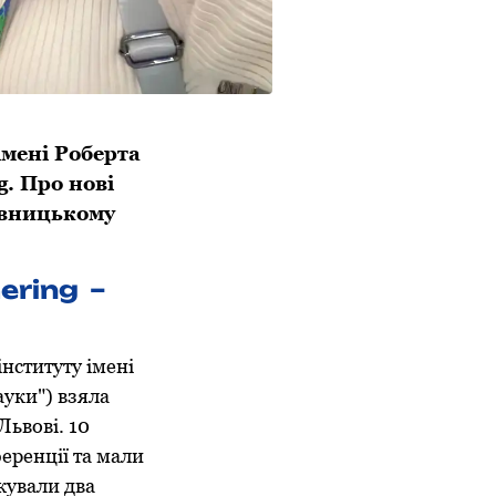
імені Роберта
g. Про нові
ивницькому
ering –
нституту імені
ауки") взяла
Львові. 10
еренції та мали
джували два