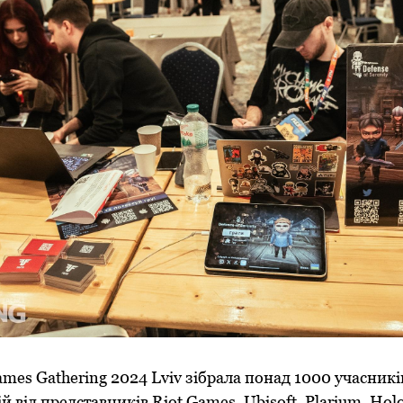
es Gathering 2024 Lviv зібрала понад 1000 учасників
й від представників Riot Games, Ubisoft, Plarium, Hol