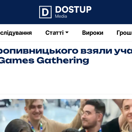
слідування
Статті
Вироки
Грош
опивницького взяли учас
Games Gathering