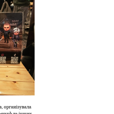
, організувала
ogryph та інших