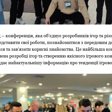
 – конференція, яка об’єднує розробників ігор та різн
дставити свої роботи, познайомитися з передовим до
ися та зав’язати корисні знайомства. Це найбільша к
чена розробці ігор та створенню якісного ігрового кон
ає найактуальнішу інформацію про тенденції ігрової 