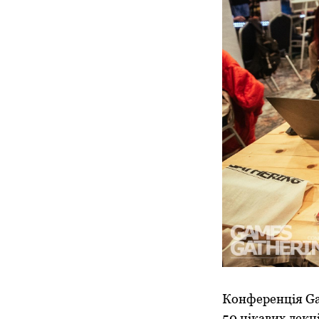
Конференція Gam
50 цікавих лекці