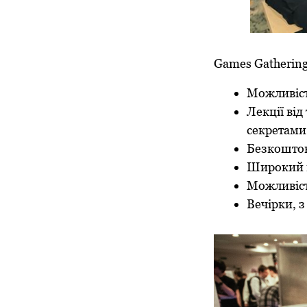
Games Gathering
Можливість
Лекції від
секретами
Безкоштовн
Широкий ви
Можливіст
Вечірки, 