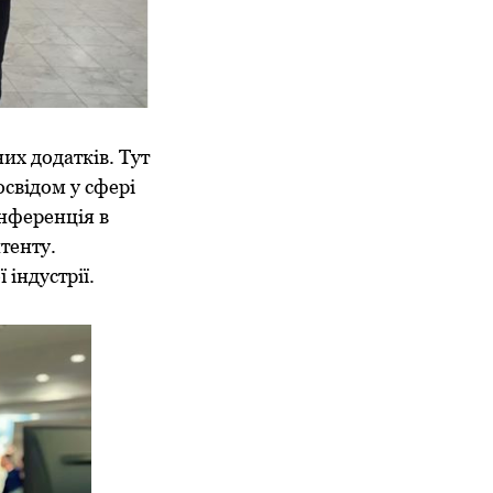
их додатків. Тут
свідом у сфері
онференція в
тенту.
індустрії.