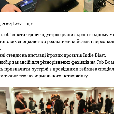
 2024 Lviv – це:
 об’єднати ігрову індустрію різних країн в одному мі
 топових спеціалістів з реальними кейсами і персона
.
і стенди на виставці ігрових проєктів Indie Blast.
бір вакансій для різнорівневих фахівців на Job Boar
ь призначити зустрічі з провідними геймдев спеціал
з можливістю неформального нетворкінгу.