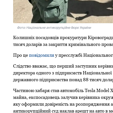
Фото: Національне антикорупційне бюро України
Колишніх посадовців прокуратури Кіровоград
тисяч доларів за закриття кримінального про
Про це
повідомили
у пресслужбі Національног
Слідство вважає, що перший заступник керівни
директора одного з підприємств Національної 
державного підприємства понад 88 тисяч дола
Частиною хабаря став автомобіль Tesla Model
майна, експосадовець залучив керівника окруж
яку оформили довіреність на розпорядження а
антикорупційний суд наклав арешт на авто в 