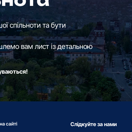
ьнота
ої спільноти та бути
шлемо вам лист із детальною
буваються!
на сайті
Слідкуйте за нами