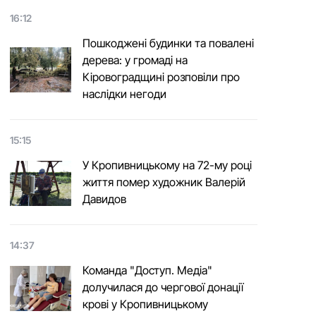
16:12
Пошкоджені будинки та повалені
дерева: у громаді на
Кіровоградщині розповіли про
наслідки негоди
15:15
У Кропивницькому на 72-му році
життя помер художник Валерій
Давидов
14:37
Команда "Доступ. Медіа"
долучилася до чергової донації
крові у Кропивницькому