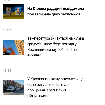
На Кіровоградщині повідомили
про загибель двох захисників
17:27
Температура знизиться на кілька
градусів: якою буде погода у
Кропивницькому і області на
вихідних
16:38
У Кропивницькому закуплять ще
одне ритуальне авто для
прощання із загиблими
військовими