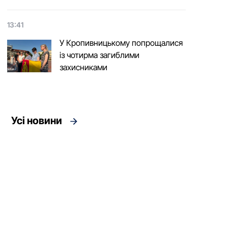
13:41
У Кропивницькому попрощалися
із чотирма загиблими
захисниками
Усі новини