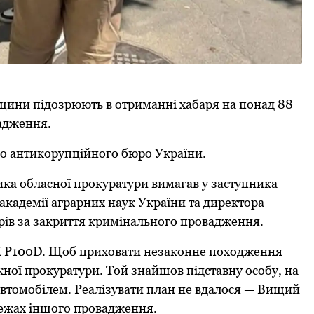
щини підозрюють в отриманні хабаря на понад 88
вадження.
о антикорупційного бюро України.
ка обласної прокуратури вимагав у заступника
академії аграрних наук України та директора
рів за закриття кримінального провадження.
 X P100D. Щоб приховати незаконне походження
ної прокуратури. Той знайшов підставну особу, на
втомобілем. Реалізувати план не вдалося — Вищий
межах іншого провадження.