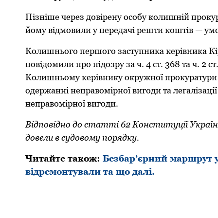
Пізніше через довірену особу колишній прокур
йому відмовили у передачі решти коштів — умо
Колишнього першого заступника керівника Кір
повідомили про підозру за ч. 4 ст. 368 та ч. 2 
Колишньому керівнику окружної прокуратури п
одержанні неправомірної вигоди та легалізаці
неправомірної вигоди.
Відповідно до статті 62 Конституції України
довели в судовому порядку.
Читайте також:
Безбар’єрний маршрут 
відремонтували та що далі.