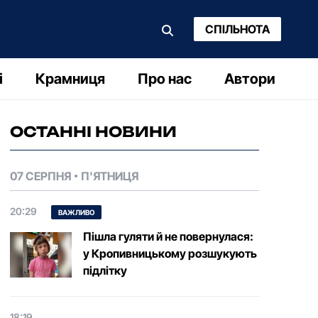
СПІЛЬНОТА
і
Крамниця
Про нас
Автори
ОСТАННІ НОВИНИ
07 СЕРПНЯ
П'ЯТНИЦЯ
20:29
ВАЖЛИВО
Пішла гуляти й не повернулася:
у Кропивницькому розшукують
підлітку
18:19