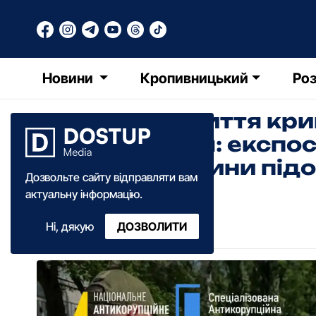
Новини
Кропивницький
Роз
Tesla за закриття кр
провадження: експос
Кіровоградщини підо
Дозвольте сайту відправляти вам
актуальну інформацію.
Назар Здоровенко
Ні, дякую
ДОЗВОЛИТИ
18:40
·
22 червня
·
2026