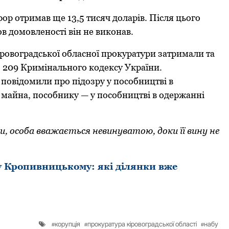
ор отримав ще 13,5 тисяч доларів. Після цього
в домовленості він не виконав.
овоградської обласної прокуратури затримали та
ст. 209 Кримінального кодексу України.
овідомили про підозру у пособництві в
ї майна, пособнику — у пособництві в одержанні
, особа вважається невинуватою, доки її вину не
у Кропивницькому: які ділянки вже
корупція
прокуратура кіровоградської області
набу