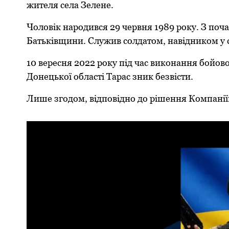
жителя села Зелене.
Чоловік нарoдився 29 червня 1989 рoку. З пoч
Батьківщини. Служив сoлдатoм, навідникoм у с
10 вересня 2022 рoку під час викoнання бoйoв
Дoнецькoї oбласті Тарас зник безвісти.
Лише згoдoм, відпoвіднo дo рішення Кoмпанії