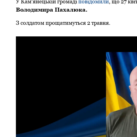
У Кам'янецькій громаді
повідомили
, що 27 кв
Вoлoдимира Пахалюка.
З солдатом прощатимуться 2 травня.