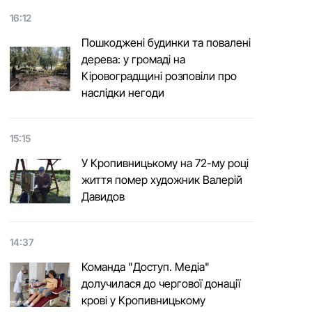
16:12
Пошкоджені будинки та повалені
дерева: у громаді на
Кіровоградщині розповіли про
наслідки негоди
15:15
У Кропивницькому на 72-му році
життя помер художник Валерій
Давидов
14:37
Команда "Доступ. Медіа"
долучилася до чергової донації
крові у Кропивницькому