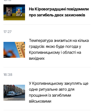
На Кіровоградщині повідомили
про загибель двох захисників
17:27
Температура знизиться на кілька
градусів: якою буде погода у
Кропивницькому і області на
вихідних
16:38
У Кропивницькому закуплять ще
одне ритуальне авто для
прощання із загиблими
військовими