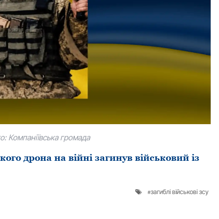
о: Компаніївська громада
кого дрона на війні загинув військовий із
загиблі військові зсу