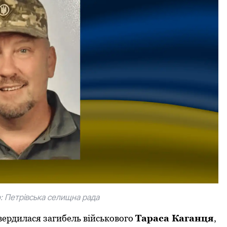
о: Петрівська селищна рада
твердилася загибель військового
Тараса Каганця
,