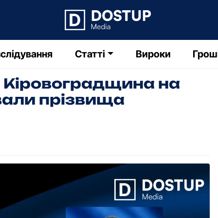
слідування
Статті
Вироки
Грош
а Кіровоградщина на
звали прізвища