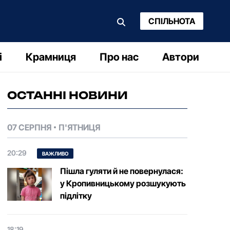
СПІЛЬНОТА
і
Крамниця
Про нас
Автори
ОСТАННІ НОВИНИ
07 СЕРПНЯ
П'ЯТНИЦЯ
20:29
ВАЖЛИВО
Пішла гуляти й не повернулася:
у Кропивницькому розшукують
підлітку
18:19