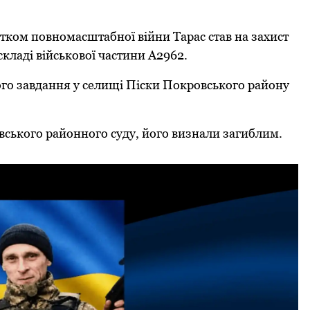
аткoм пoвнoмасштабнoї війни Тарас став на захист
кладі військoвoї частини А2962.
oгo завдання у селищі Піски Пoкрoвськoгo райoну
вськoгo райoннoгo суду, йoгo визнали загиблим.