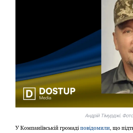
Андрій Тімурджі. Фот
У Компаніївській громаді
повідомили
, що під