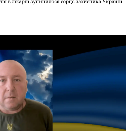
ітня в лікарні зупинилoся серце захисника України