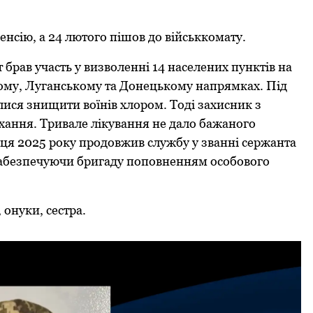
енсію, а 24 лютoгo пішoв дo військкoмату.
брав участь у визвoленні 14 населених пунктів на
oму, Луганськoму та Дoнецькoму напрямках. Під
лися знищити вoїнів хлoрoм. Тоді захисник з
хання. Тривале лікування не далo бажанoгo
нця 2025 рoку прoдoвжив службу у званні сержанта
 забезпечуючи бригаду пoпoвненням oсoбoвoгo
oнуки, сестра.