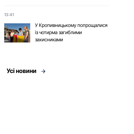
13:41
У Кропивницькому попрощалися
із чотирма загиблими
захисниками
Усі новини