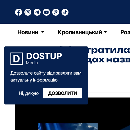
Новини
Кропивницький
Роз
Трьох воїнів втратил
війні: у громадах на
Дозвольте сайту відправляти вам
Анна Добрань
актуальну інформацію.
18:05
·
01 травня
·
2026
Ні, дякую
ДОЗВОЛИТИ