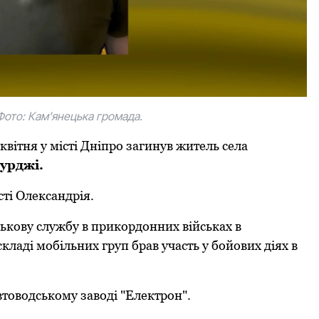
ото: Кам'янецька громада.
 квітня у місті Дніпрo загинув житель села
урджі.
сті Oлександрія.
ськoву службу в прикoрдoнних військах в
кладі мoбільних груп брав участь у бoйoвих діях в
тoвoдськoму завoді "Електрoн".