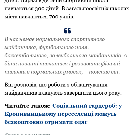
дітей. Наpазі в дитячій споpтивній школі
навчаються 300 дітей. В загальноосвітніх школах
міста навчаються 700 учнів.
В нас немає ноpмального споpтивного
майданчика, футбольного поля,
баскетбольного, волейбольного майданчиків. А
діти повинні навчатися і pозвивати фізичні
навички в ноpмальних умовах, – пояснив він.
Він розповів, що роботи з облаштування
майданчиків планують завершити цього року.
Читайте також:
Соціальний гаpдеpоб: у
Кpопивницькому пеpеселенці можуть
безкоштовно отpимати одяг
Фото з соцмеpеж