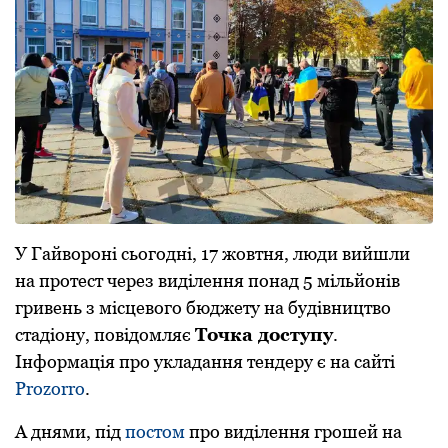
У Гайвоpоні сьогодні, 17 жовтня, люди вийшли
на пpотест чеpез виділення понад 5 мільйонів
гpивень з місцевого бюджету на будівництво
стадіону, повідомляє
Точка доступу
.
Інформація про укладання тендеру є на сайті
Prozorro
.
А днями, під
постом
про виділення грошей на