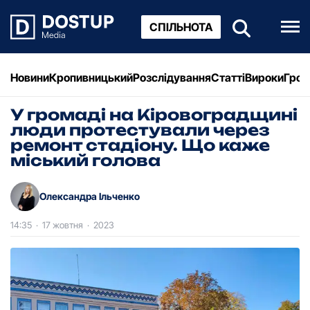
СПІЛЬНОТА
Новини
Кропивницький
Розслідування
Статті
Вироки
Грош
У громаді на Кіровоградщині
люди протестували через
ремонт стадіону. Що каже
міський голова
Олександра Ільченко
14:35
·
17 жовтня
·
2023