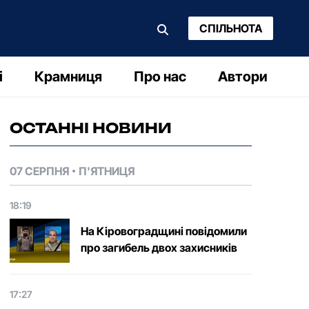
СПІЛЬНОТА
і
Крамниця
Про нас
Автори
ОСТАННІ НОВИНИ
07 СЕРПНЯ
П'ЯТНИЦЯ
18:19
На Кіровоградщині повідомили
про загибель двох захисників
17:27