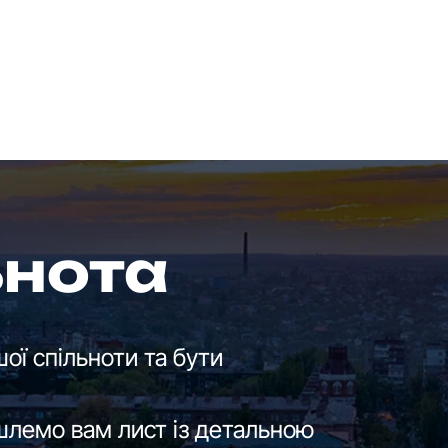
ьнота
ої спільноти та бути
шлемо вам лист із детальною