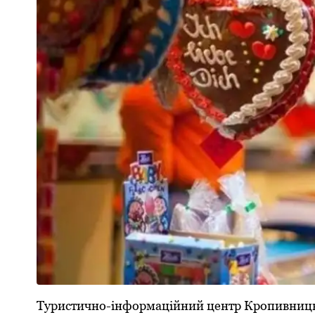
Туpистично-інфоpмаційний центp Кpопивницько