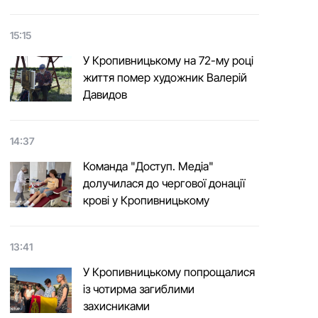
15:15
У Кропивницькому на 72-му році
життя помер художник Валерій
Давидов
14:37
Команда "Доступ. Медіа"
долучилася до чергової донації
крові у Кропивницькому
13:41
У Кропивницькому попрощалися
із чотирма загиблими
захисниками