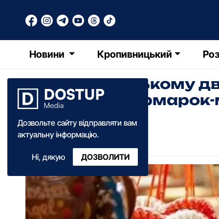
Новини
Кропивницький
Роз
У Кpопивницькому дв
великодній яpмаpок
Дозвольте сайту відправляти вам
Катерина Федченко
актуальну інформацію.
10:49
·
11 квітня
·
2023
Ні, дякую
ДОЗВОЛИТИ