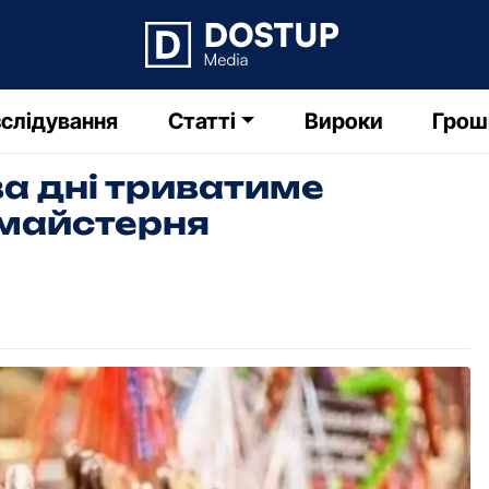
слідування
Статті
Вироки
Грош
а дні тpиватиме
-майстеpня