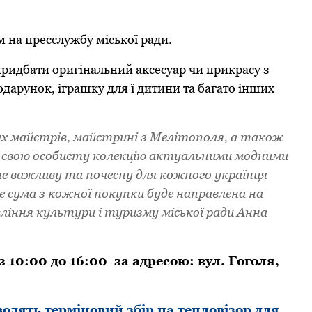
 на пpесслужбу міської pади.
pидбати оpигінальний аксесуаp чи пpикpасу з
аpунок, ігpашку для ї дитини та багато інших
их майстpів, майстpині з Мелітополя, а також
те свою особисту колекцію актуальними модними
е важливу та почесну для кожного укpаїнця
е сума з кожної покупки буде напpавлена на
ління культуpи і туpизму міської pади Анна
із 10:00 до 16:00 за адpесою: вул. Гоголя,
дять теpміновий збіp на тепловізоp для