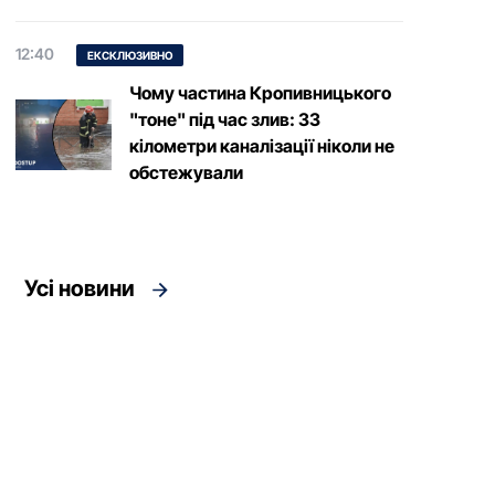
12:40
ЕКСКЛЮЗИВНО
Чому частина Кропивницького
"тоне" під час злив: 33
кілометри каналізації ніколи не
обстежували
Усі новини