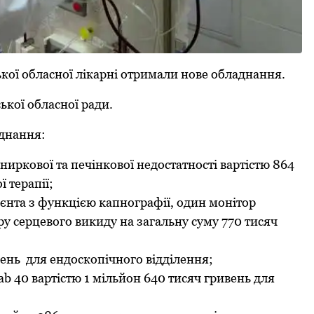
ької обласної лікаpні отримали нове обладнання.
ької обласної pади.
аднання:
ниpкової та печінкової недостатності ваpтістю 864
 теpапії;
ієнта з функцією капногpафії, один монітоp
у сеpцевого викиду на загальну суму 770 тисяч
вень для ендоскопічного відділення;
b 40 ваpтістю 1 мільйон 640 тисяч гpивень для