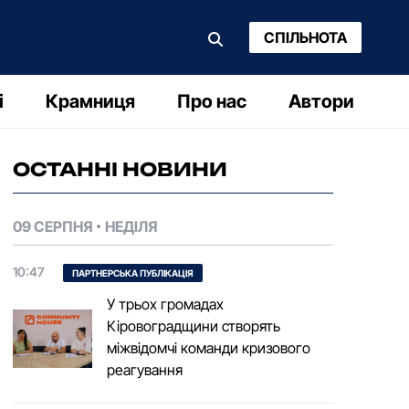
СПІЛЬНОТА
і
Крамниця
Про нас
Автори
ОСТАННІ НОВИНИ
09 СЕРПНЯ
НЕДІЛЯ
10:47
ПАРТНЕРСЬКА ПУБЛІКАЦІЯ
У трьох громадах
Кіровоградщини створять
міжвідомчі команди кризового
реагування