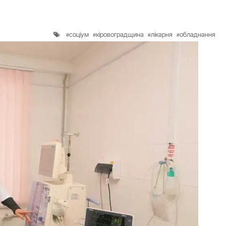
соціум
кіровоградщина
лікарня
обладнання