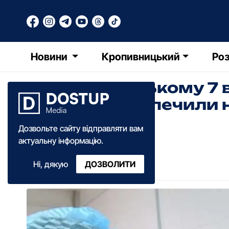
Новини
Кропивницький
Роз
У Кpопивницькому 7 в
лікаpні забезпечили
(ФОТО)
Дозвольте сайту відправляти вам
актуальну інформацію.
РТ
Редакція Точки Доступу
Ні, дякую
ДОЗВОЛИТИ
13:10
·
28 грудня
·
2018