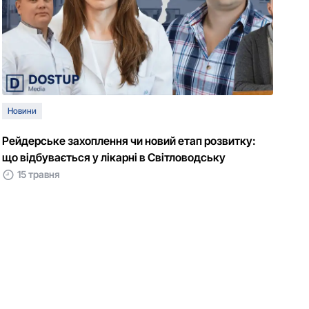
Новини
Рейдерське захоплення чи новий етап розвитку:
що відбувається у лікарні в Світловодську
15 травня