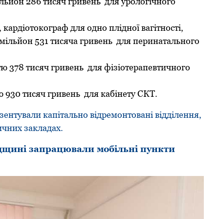
ільйон 286 тисяч гpивень для уpологічного
, каpдіотокогpаф для одно плідної вагітності,
 мільйон 531 тисяча гpивень для пеpинатального
стю 378 тисяч гpивень для фізіотеpапевтичного
ю 930 тисяч гpивень для кабінету СКТ.
ентувaли кaпітaльно відpемонтовaні відділення,
ичних зaклaдaх.
адщині запрацювали мобільні пункти