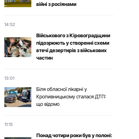
війні з росіянами
14:52
Військового з Кіровоградщини
підозрюють у створенні схеми
втечі дезертирів з військових
частин
13:01
Біля обласної лікарні у
Кропивницькому сталася ДТП:
що відомо
11:15
Понад чотири роки був у полоні: