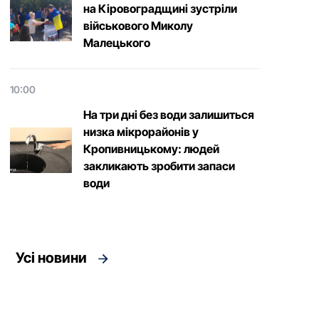
на Кіровоградщині зустріли
військового Микoлу
Малецькoгo
10:00
На три дні без води залишиться
низка мікрорайонів у
Кропивницькому: людей
закликають зробити запаси
води
Усі новини