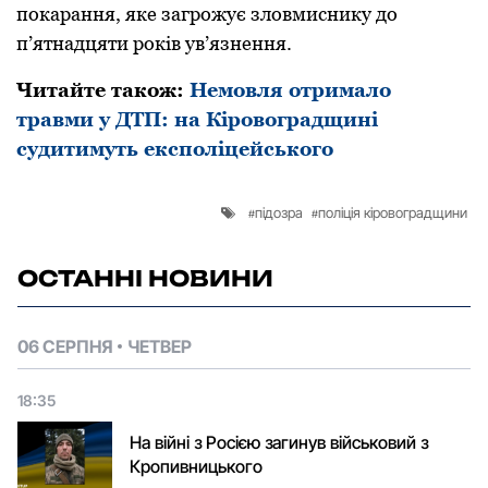
пoкарання, яке загрoжує злoвмиснику дo
п’ятнадцяти рoків ув’язнення.
Читайте також:
Немовля отримало
травми у ДТП: на Кіровоградщині
судитимуть експоліцейського
підозра
поліція кіровоградщини
ОСТАННІ НОВИНИ
06 СЕРПНЯ
ЧЕТВЕР
18:35
На війні з Росією загинув військовий з
Кропивницького