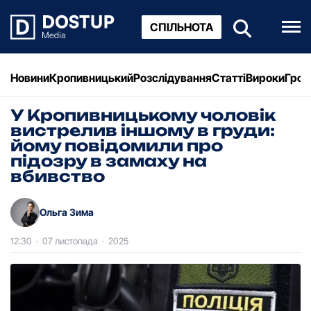
СПІЛЬНОТА
Новини
Кропивницький
Розслідування
Статті
Вироки
Грош
У Кропивницькому чоловік
вистрелив іншому в груди:
йому повідомили про
підозру в замаху на
вбивство
Ольга Зима
12:30
·
07 листопада
·
2025