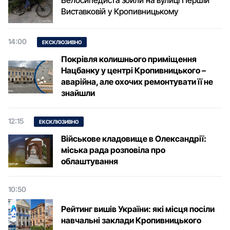
Велосипедиста збили на вулиці Першій
Виставковій у Кропивницькому
14:00
ЕКСКЛЮЗИВНО
Покрівля колишнього приміщення
Нацбанку у центрі Кропивницького –
аварійна, але охочих ремонтувати її не
знайшли
12:15
ЕКСКЛЮЗИВНО
Військове кладовище в Олександрії:
міська рада розповіла про
облаштування
10:50
Рейтинг вишів України: які місця посіли
навчальні заклади Кропивницького