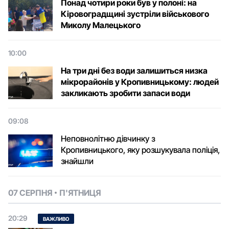
Понад чотири роки був у полоні: на
Кіровоградщині зустріли військового
Микoлу Малецькoгo
10:00
На три дні без води залишиться низка
мікрорайонів у Кропивницькому: людей
закликають зробити запаси води
09:08
Неповнолітню дівчинку з
Кропивницького, яку розшукувала поліція,
знайшли
07 СЕРПНЯ
П'ЯТНИЦЯ
20:29
ВАЖЛИВО