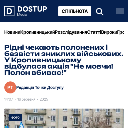
СПІЛЬНОТА
Новини
Кропивницький
Розслідування
Статті
Вироки
Грош
Рідні чекають полонених і
безвісти зниклих військових.
У Кропивницькому
відбулася акція "Не мовчи!
Полон вбиває!"
РТ
Редакція Точки Доступу
14:07
·
16 березня
·
2025