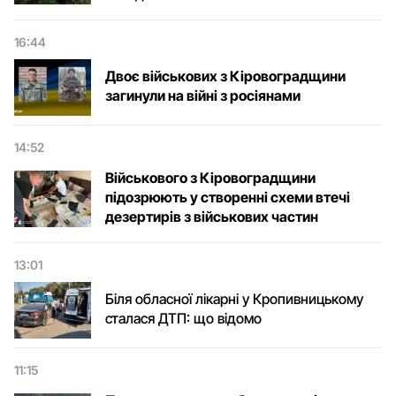
16:44
Двоє військових з Кіровоградщини
загинули на війні з росіянами
14:52
Військового з Кіровоградщини
підозрюють у створенні схеми втечі
дезертирів з військових частин
13:01
Біля обласної лікарні у Кропивницькому
сталася ДТП: що відомо
11:15