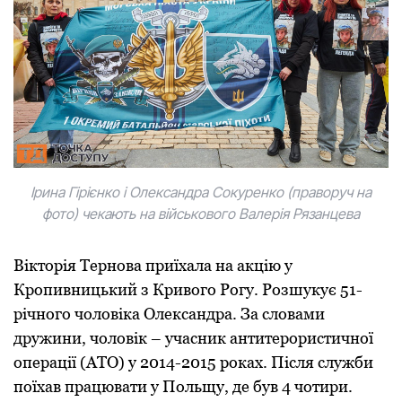
Ірина Гірієнко і Олександра Сокуренко (праворуч на
фото) чекають на військового Валерія Рязанцева
Вікторія Тернова приїхала на акцію у
Кропивницький з Кривого Рогу. Розшукує 51-
річного чоловіка Олександра. За словами
дружини, чоловік – учасник антитерористичної
операції (АТО) у 2014-2015 роках. Після служби
поїхав працювати у Польщу, де був 4 чотири.