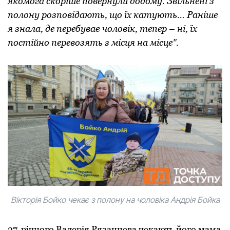
якомога скоріше повернули додому. Звільнені з
полону розповідають, що їх катують… Раніше
я знала, де перебуває чоловік, тепер – ні, їх
постійно перевозять з місця на місце".
Вікторія Бойко чекає з полону на чоловіка Андрія Бойка
27-річного Валерія Рязанцева чекають його мама