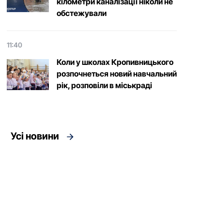
кілометри каналізації ніколи не
обстежували
11:40
Коли у школах Кропивницького
розпочнеться новий навчальний
рік, розповіли в міськраді
Усі новини