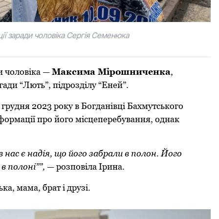
ції заради чоловіка Сергія Семенюка
и чоловіка —
Максима Мірошниченка
,
ади “Лють”, підрозділу “Еней”.
6 грудня 2023 року в Богданівці Бахмутського
нформації про його місцеперебування, однак
 в нас є надія, що його забрали в полон. Його
в полоні””,
— розповіла Ірина.
а, мама, брат і друзі.