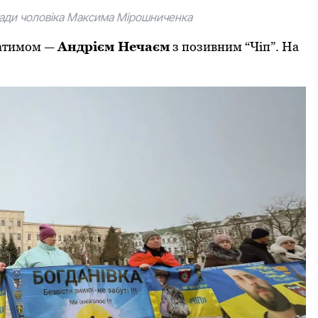
аради чоловіка Максима Мірошниченка
братимом —
Андрієм Нечаєм
з позивним “Чіп”. На