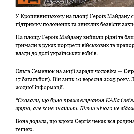
У Кропивницькому на площі Героїв Майдану сьо
підтримку полонених та зниклих безвісти зах
На площу Героїв Майдану вийшли рідні та бли
тримали в руках портрети військових та прапори
влади до долі українських воїнів.
Ольга Семенюк на акції заради чоловіка —
Сер
17 батальйон). Він зник 10 вересня 2025 року. 
жодної інформації.
“Сказали, що було пряме влучання КАБа і зв’
група, але їх не знайшли. Більш нічого не відом
Вона додала, що вдома Сергія чекає вся родина.
тещею.