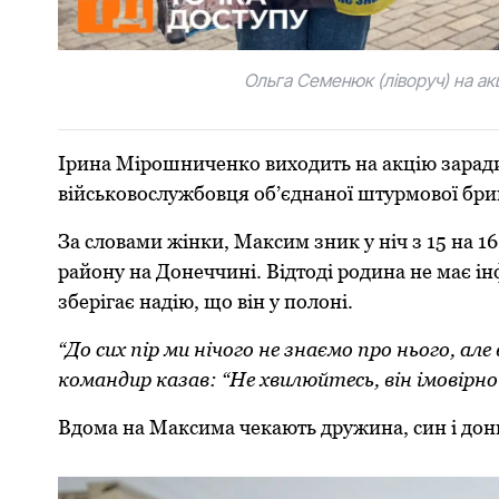
Ольга Семенюк (ліворуч) на ак
Ірина Мірошниченко виходить на акцію зарад
військовослужбовця об’єднаної штурмової бриг
За словами жінки, Максим зник у ніч з 15 на 1
району на Донеччині. Відтоді родина не має і
зберігає надію, що він у полоні.
“До сих пір ми нічого не знаємо про нього, але
командир казав: “Не хвилюйтесь, він імовірно 
Вдома на Максима чекають дружина, син і доньк