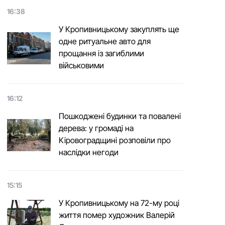
16:38
У Кропивницькому закуплять ще
одне ритуальне авто для
прощання із загиблими
військовими
16:12
Пошкоджені будинки та повалені
дерева: у громаді на
Кіровоградщині розповіли про
наслідки негоди
15:15
У Кропивницькому на 72-му році
життя помер художник Валерій