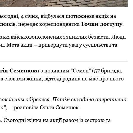
годні, 4 січня, відбулася щотижнева акція на
исників, передає кореспондентка
Точки доступу
.
зькі військовополонених і зниклих безвісти. Люди
. Мета акції – привернути увагу суспільства та
гія Семенюка
з позивним “Семен” (57 бригада,
За словами жінки, відтоді родина не має про нього
язок із ним обірвався. Потім виходила оперативна
о”,
— розповіла Ольга Семенюк.
 Сьогодні жінка на акції разом із сестрою та