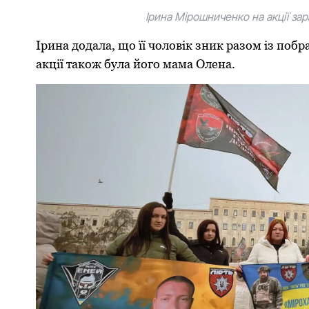
Ірина Мірошниченко на акції з
Ірина додала, що її чоловік зник разом із по
акції також була його мама Олена.