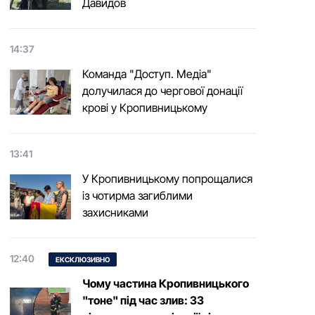
Давидов
14:37
Команда "Доступ. Медіа"
долучилася до чергової донації
крові у Кропивницькому
13:41
У Кропивницькому попрощалися
із чотирма загиблими
захисниками
12:40
ЕКСКЛЮЗИВНО
Чому частина Кропивницького
"тоне" під час злив: 33