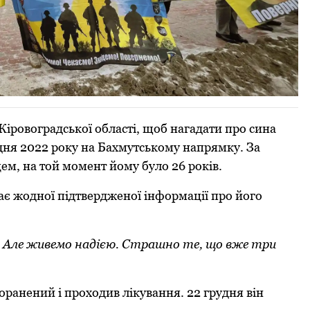
Кіровоградської області, щоб нагадати про сина
удня 2022 року на Бахмутському напрямку. За
ем, на той момент йому було 26 років.
ає жодної підтвердженої інформації про його
. Але живемо надією. Страшно те, що вже три
ранений і проходив лікування. 22 грудня він