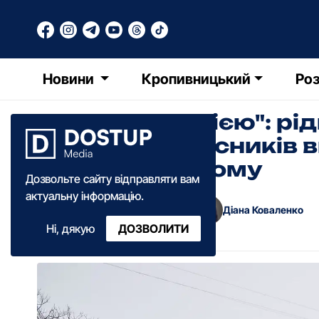
Новини
Кропивницький
Роз
"Живемо надією": рід
безвісти захисників 
Кропивницькому
Дозвольте сайту відправляти вам
актуальну інформацію.
Олександр Козловський
Діана Коваленко
·
Ні, дякую
ДОЗВОЛИТИ
14:45
·
04 січня
·
2026