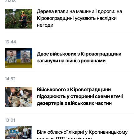
21:08
Дерева впали на машини і дороги: на
Кіровоградщині усувають наслідки
негоди
16:44
Двоє військових з Кіровоградщини
загинули на війні з росіянами
14:52
Військового з Кіровоградщини
підозрюють у створенні схеми втечі
дезертирів з військових частин
13:01
Біля обласної лікарні у Кропивницькому
сталася ДТП: що відомо