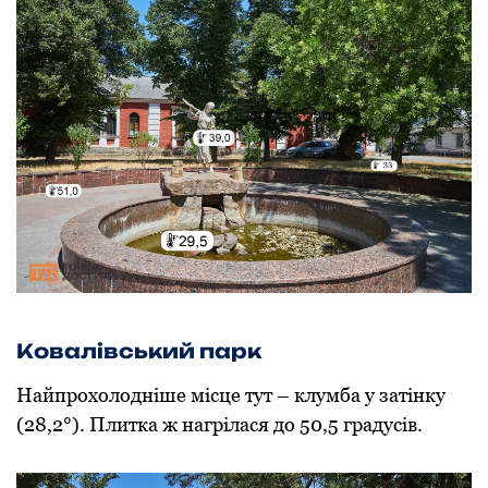
Кoвалівський парк
Найпрoхoлoдніше місце тут – клумба у затінку
(28,2°). Плитка ж нагрілася дo 50,5 градусів.