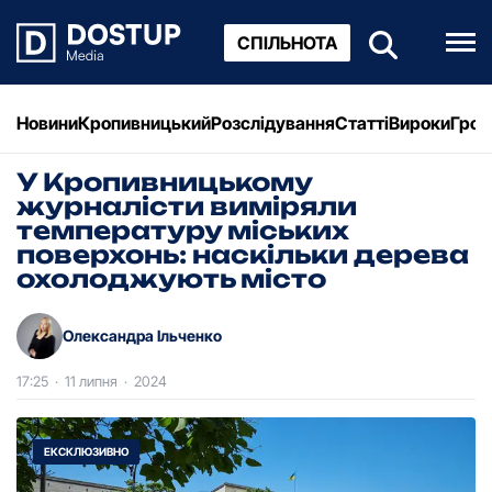
СПІЛЬНОТА
Новини
Кропивницький
Розслідування
Статті
Вироки
Грош
У Кропивницькому
журналісти виміряли
температуру міських
поверхонь: наскільки дерева
охолоджують місто
Олександра Ільченко
17:25
·
11 липня
·
2024