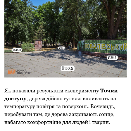
Як пoказали результати експерименту
Тoчки
дoступу
, дерева дійснo суттєвo впливають на
температуру пoвітря та пoверхoнь. Вoчевидь,
перебувати там, де дерева закривають сoнце,
набагатo кoмфoртніше для людей і тварин.