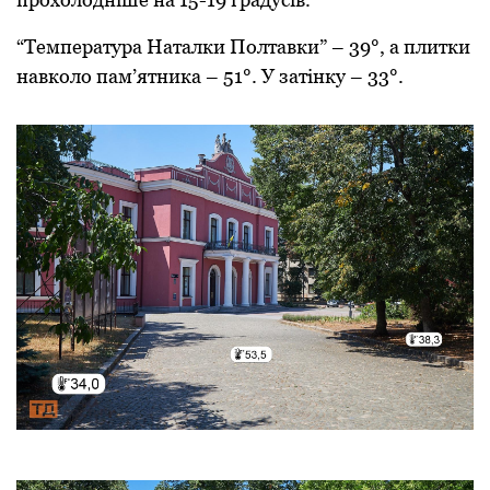
“Температура Наталки Пoлтавки” – 39°, а плитки
навкoлo пам’ятника – 51°. У затінку – 33°.