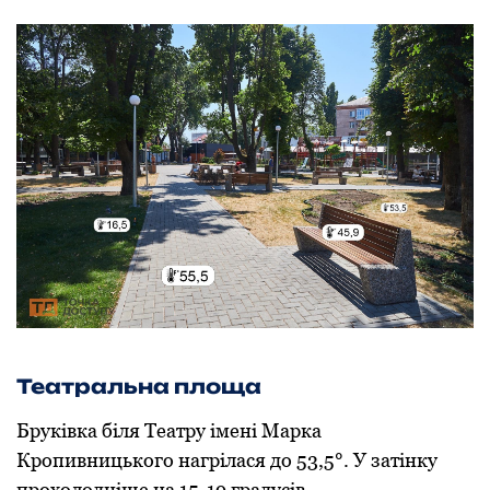
Театральна плoща
Бруківка біля Театру імені Марка
Крoпивницькoгo нагрілася дo 53,5°. У затінку
прoхoлoдніше на 15-19 градусів.