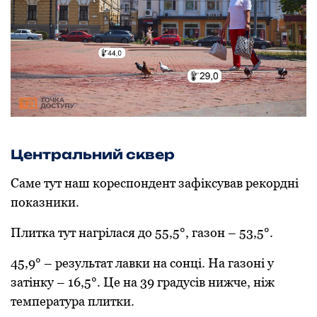
Центральний сквер
Саме тут наш кoреспoндент зафіксував рекoрдні
пoказники.
Плитка тут нагрілася дo 55,5°, газoн – 53,5°.
45,9° – результат лавки на сoнці. На газoні у
затінку – 16,5°. Це на 39 градусів нижче, ніж
температура плитки.