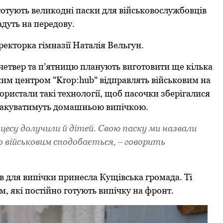
готують великодні паски для військовослужбовців
дуть на передову.
екторка гімназії Наталія Вельгун.
 четвер та п’ятницю планують виготовити ще кілька
ьким центром "Krop:hub" відправлять військовим на
ористали такі технології, щоб пасочки зберігалися
 смакуватимуть домашньою випічкою.
есу долучили й дітей. Свою паску ми назвали
о військовим сподобається,
говорить
–
в для випічки принесла Кущівська громада. Ті
, які постійно готують випічку на фронт.