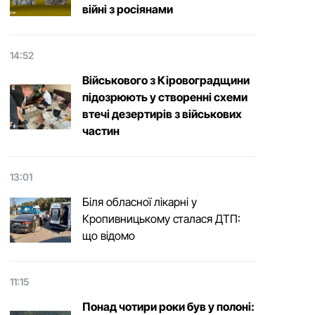
війні з росіянами
14:52
Військового з Кіровоградщини
підозрюють у створенні схеми
втечі дезертирів з військових
частин
13:01
Біля обласної лікарні у
Кропивницькому сталася ДТП:
що відомо
11:15
Понад чотири роки був у полоні: