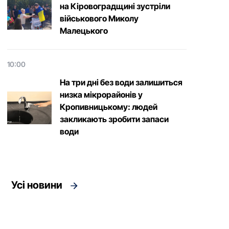
на Кіровоградщині зустріли
військового Микoлу
Малецькoгo
10:00
На три дні без води залишиться
низка мікрорайонів у
Кропивницькому: людей
закликають зробити запаси
води
Усі новини