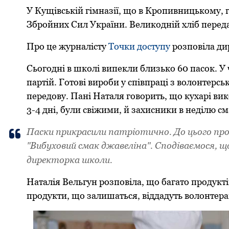
У Кущівській гімназії, що в Кропивницькому, 
Збройних Сил України. Великодній хліб переда
Про це журналісту
Точки доступу
розповіла дир
Сьогодні в школі випекли близько 60 пасок. У
партій. Готові вироби у співпраці з волонтерс
передову. Пані Наталя говорить, що кухарі вик
3-4 дні, були свіжими, й захисники в неділю
Паски прикрасили патріотично. До цього проц
"Вибуховий смак джавеліна". Сподіваємося, щ
директорка школи.
Наталія Вельгун розповіла, що багато продукті
продукти, що залишаться, віддадуть волонтерам