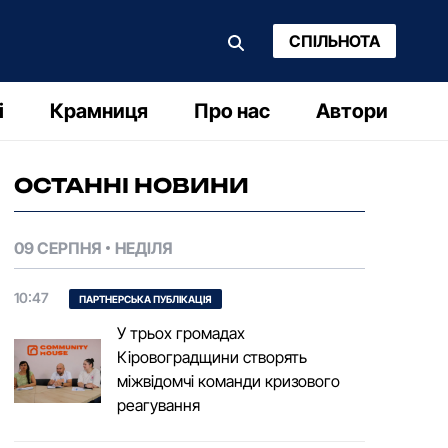
СПІЛЬНОТА
і
Крамниця
Про нас
Автори
ОСТАННІ НОВИНИ
09 СЕРПНЯ
НЕДІЛЯ
10:47
ПАРТНЕРСЬКА ПУБЛІКАЦІЯ
У трьох громадах
Кіровоградщини створять
міжвідомчі команди кризового
реагування