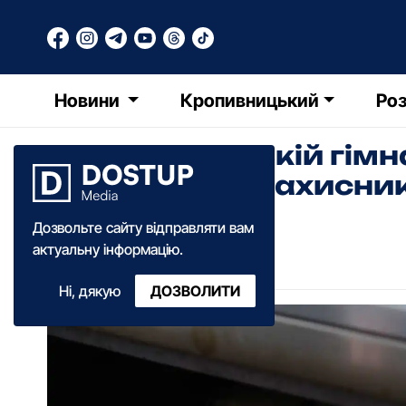
Новини
Кропивницький
Роз
У кропивницькій гімн
українських захисник
Дозвольте сайту відправляти вам
Олександр Козловський
актуальну інформацію.
07:50
·
20 квітня
·
2022
Ні, дякую
ДОЗВОЛИТИ