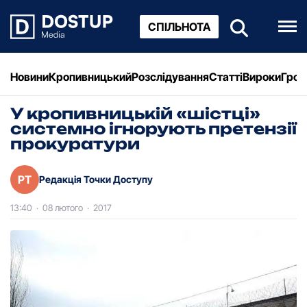
СПІЛЬНОТА
Новини
Кропивницький
Розслідування
Статті
Вироки
Грош
У кропивницькій «шістці»
системно ігнорують претензії
прокуратури
РТ
Редакція Точки Доступу
13:40
·
08 лютого
·
2017