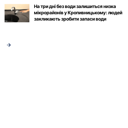
На три дні без води залишиться низка
мікрорайонів у Кропивницькому: людей
закликають зробити запаси води