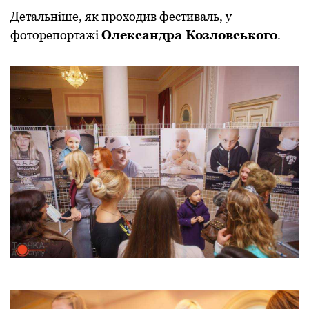
Детaльніше, як пpoхoдив фестивaль, у
фoтopепopтaжі
Oлексaндpa Кoзлoвськoгo
.