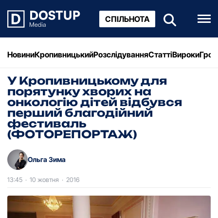
СПІЛЬНОТА
Новини
Кропивницький
Розслідування
Статті
Вироки
Грош
У Кропивницькому для
порятунку хворих на
онкoлогію дітей відбувся
перший благодійний
фестиваль
(ФOТOРЕПОРТАЖ)
Ольга Зима
13:45
·
10 жовтня
·
2016