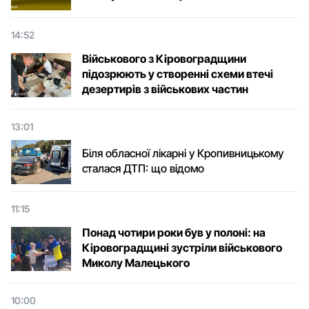
14:52
Військового з Кіровоградщини
підозрюють у створенні схеми втечі
дезертирів з військових частин
13:01
Біля обласної лікарні у Кропивницькому
сталася ДТП: що відомо
11:15
Понад чотири роки був у полоні: на
Кіровоградщині зустріли військового
Микoлу Малецькoгo
10:00