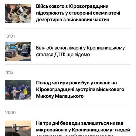
Військового з Кіровоградщини
підозрюють у створенні схеми втечі
дезертирів з військових частин
13:01
Біля обласної лікарні у Кропивницькому
сталася ДТП: що відомо
11:15
Понад чотири роки був у полоні: на
Кіровоградщині зустріли військового
Микoлу Малецькoгo
10:00
На три дні без води залишиться низка
мікрорайонів у Кропивницькому: людей