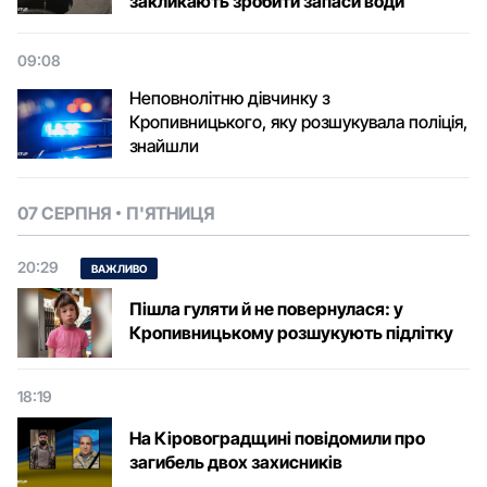
закликають зробити запаси води
09:08
Неповнолітню дівчинку з
Кропивницького, яку розшукувала поліція,
знайшли
07 СЕРПНЯ
П'ЯТНИЦЯ
20:29
ВАЖЛИВО
Пішла гуляти й не повернулася: у
Кропивницькому розшукують підлітку
18:19
На Кіровоградщині повідомили про
загибель двох захисників