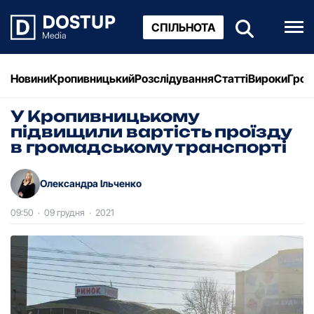
СПІЛЬНОТА
Новини
Кропивницький
Розслідування
Статті
Вироки
Грош
У Кропивницькому
підвищили вартість проїзду
в громадському транспорті
Олександра Ільченко
09:50
·
09 грудня
·
2021