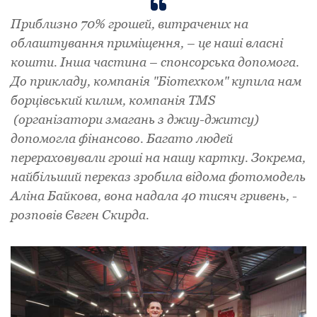
Приблизно 70% грошей, витрачених на
облаштування приміщення, – це наші власні
кошти. Інша частина – спонсорська допомога.
До прикладу, компанія "Біотехком" купила нам
борцівський килим, компанія TMS
(організатори змагань з джиу-джитсу)
допомогла фінансово. Багато людей
перераховували гроші на нашу картку. Зокрема,
найбільший переказ зробила відома фотомодель
Аліна Байкова, вона надала 40 тисяч гривень, -
розповів Євген Скирда.