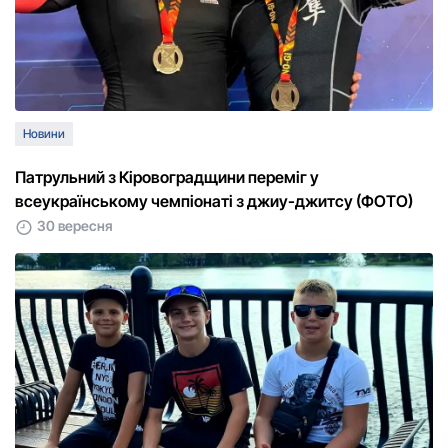
Новини
Патрульний з Кiровоградщини переміг у
всеукраїнському чемпiонатi з джиу-джитсу (ФОТО)
30 вересня