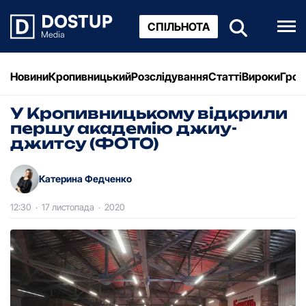
СПІЛЬНОТА
Новини
Кропивницький
Розслідування
Статті
Вироки
Грош
У Кропивницькому відкрили
першу академію джиу-
джитсу (ФОТО)
Катерина Федченко
12:30
·
17 листопада
·
2020