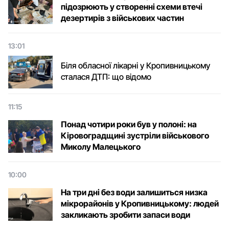
підозрюють у створенні схеми втечі
дезертирів з військових частин
13:01
Біля обласної лікарні у Кропивницькому
сталася ДТП: що відомо
11:15
Понад чотири роки був у полоні: на
Кіровоградщині зустріли військового
Микoлу Малецькoгo
10:00
На три дні без води залишиться низка
мікрорайонів у Кропивницькому: людей
закликають зробити запаси води