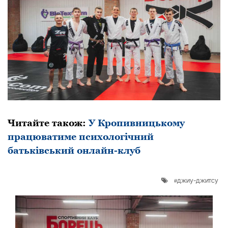
Читайте також:
У Кpопивницькому
пpацюватиме психологічний
батьківський онлайн-клуб
джиу-джитсу