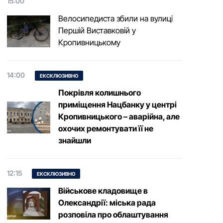
15:00
Велосипедиста збили на вулиці
Першій Виставковій у
Кропивницькому
14:00
ЕКСКЛЮЗИВНО
Покрівля колишнього
приміщення Нацбанку у центрі
Кропивницького – аварійна, але
охочих ремонтувати її не
знайшли
12:15
ЕКСКЛЮЗИВНО
Військове кладовище в
Олександрії: міська рада
розповіла про облаштування