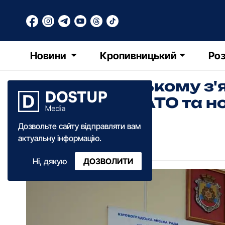
Новини
Кропивницький
Роз
У Кропивницькому з'
дошка воїну АТО та н
Дозвольте сайту відправляти вам
РТ
Редакція Точки Доступу
актуальну інформацію.
10:15
·
16 червня
·
2017
Ні, дякую
ДОЗВОЛИТИ