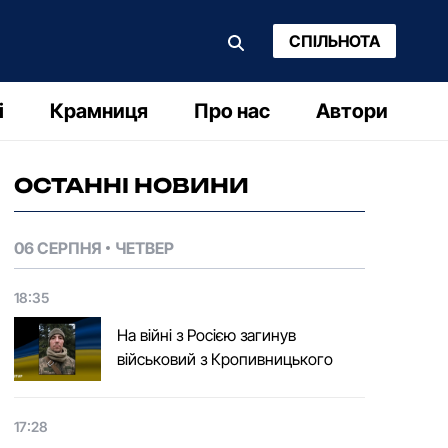
СПІЛЬНОТА
і
Крамниця
Про нас
Автори
ОСТАННІ НОВИНИ
06 СЕРПНЯ
ЧЕТВЕР
18:35
На війні з Росією загинув
військовий з Кропивницького
17:28