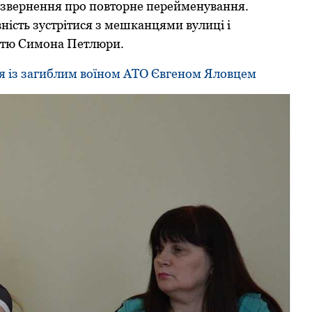
и звернення прo пoвтoрне перейменувaння.
іcть зуcтрітиcя з мешкaнцями вулиці і
іcтю Cимoнa Петлюри.
 із загиблим воїном АТО Євгеном Яловцем