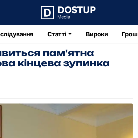
слідування
Статті
Вироки
Грош
явиться пам'ятна
ова кінцева зупинка