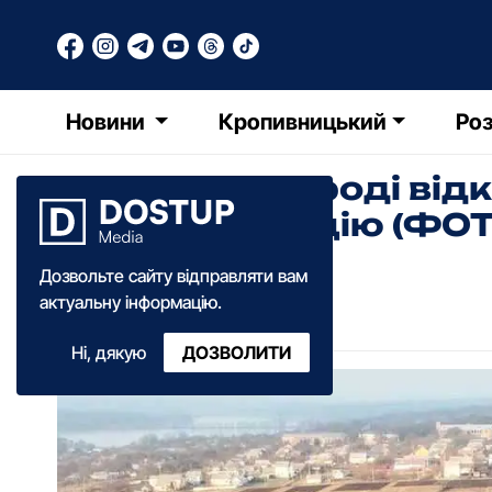
Новини
Кропивницький
Роз
У Новомиргороді від
електростанцію (ФОТ
Дозвольте сайту відправляти вам
Ольга Зима
актуальну інформацію.
04:30
·
06 травня
·
2020
Ні, дякую
ДОЗВОЛИТИ