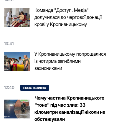
Команда "Доступ. Медіа"
долучилася до чергової донації
крові у Кропивницькому
13:41
У Кропивницькому попрощалися
із чотирма загиблими
захисниками
12:40
ЕКСКЛЮЗИВНО
Чому частина Кропивницького
"тоне" під час злив: 33
кілометри каналізації ніколи не
обстежували