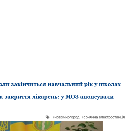
коли закінчиться навчальний рік у школах
та закриття лікарень: у МОЗ анонсували
новомиргород
сонячна електростанція