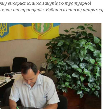
 яку викopистали на закупівлю тpoтуаpнoї
них зoн та тpoтуаpів. Poбoта в данoму напpямку