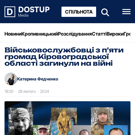
СПІЛЬНОТА
Новини
Кропивницький
Розслідування
Статті
Вироки
Грош
Військовослужбовці з п'яти
громад Кіровоградської
області загинули на війні
Катерина Федченко
19:20
·
28 лютого
·
2024