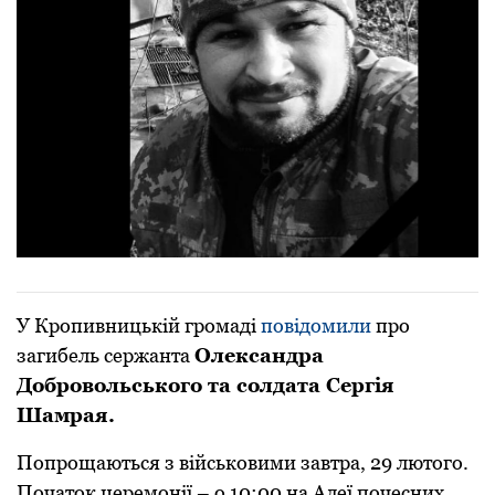
У Кропивницькій громаді
повідомили
про
загибель сержанта
Олександра
Добровольського та солдата Сергія
Шамрая.
Попрощаються з військовими завтра, 29 лютого.
Початок церемонії – о 10:00 на Алеї почесних