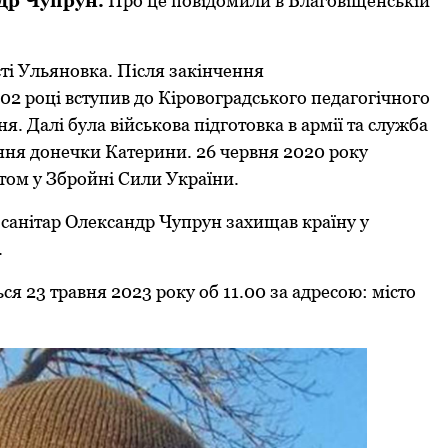
ндр
Чупрун.
Про це повідомили в Благовіщенській
ті Ульяновка. Після закінчення
2 році вступив до Кіровоградського педагогічного
. Далі була військова підготовка в армії та служба
ження донечки Катерини. 26 червня 2020 року
том у Збройні Сили України.
санітар Олександр Чупрун захищав країну у
.
 23 травня 2023 року об 11.00 за адресою: місто