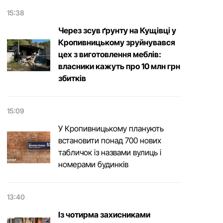
15:38
Через зсув ґрунту на Кущівці у
Кропивницькому зруйнувався
цех з виготовлення меблів:
власники кажуть про 10 млн грн
збитків
15:09
У Кропивницькому планують
встановити понад 700 нових
табличок із назвами вулиць і
номерами будинків
13:40
Із чотирма захисниками