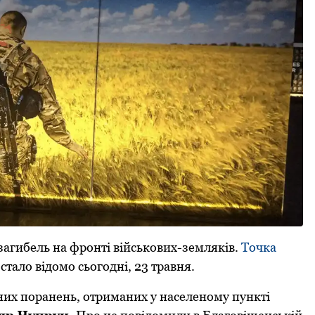
агибель на фронтi військових-землякiв.
Точка
стало відомо сьогодні, 23 травня.
них поранень, отриманих у населеному пункті