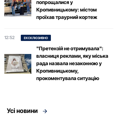
попрощалися у
Кропивницькому: містом
проїхав траурний кортеж
12:52
ЕКСКЛЮЗИВНО
"Претензій не отримувала":
власниця реклами, яку міська
рада назвала незаконною у
Кропивницькому,
прокоментувала ситуацію
Усі новини