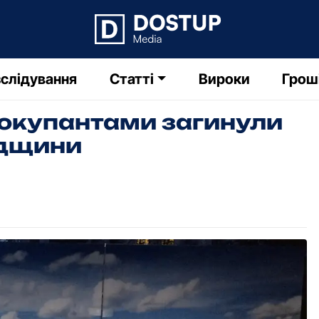
слідування
Статті
Вироки
Грош
и окупантами загинули
адщини