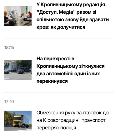
У Кропивницькому редакція
"Доступ. Медіа" разом зі
спільнотою знову йде здавати
кров: як долучитися
18:15
На перехресті в
Кропивницькому зіткнулися
два автомобілі: один із них
перекинувся
17:10
Обмеження руху вантажівок діє
на Кіровоградщині: транспорт
перевіряє поліція