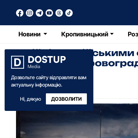
Новини
Кропивницький
Роз
У війні з російським
військові з Кіровогр
Дозвольте сайту відправляти вам
Катерина Федченко
актуальну інформацію.
19:00
·
23 травня
·
2023
Ні, дякую
ДОЗВОЛИТИ