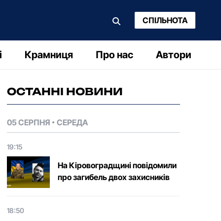
СПІЛЬНОТА
і
Крамниця
Про нас
Автори
ОСТАННІ НОВИНИ
05 СЕРПНЯ
СЕРЕДА
19:15
На Кіровоградщині повідомили
про загибель двох захисників
18:50