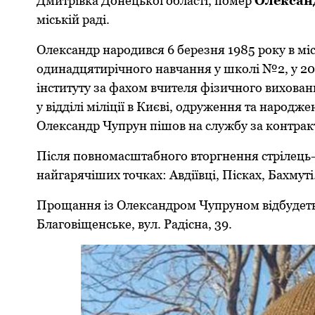
Дмитрівка Донецької області, помер
Олекса
міській раді.
Олександр народився 6 березня 1985 року в міс
одинадцятирічного навчання у школі №2, у 200
інституту за фахом вчителя фізичного виховання
у відділі міліції в Києві, одруження та народ
Олександр Чупрун пішов на службу за контрак
Після повномасштабного вторгнення стрілець-
найгарячіших точках: Авдіївці, Пісках, Бахмуті
Прощання із Олександром Чупруном відбудеться
Благовіщенське, вул. Радісна, 39.