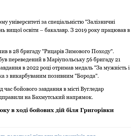
му університеті за спеціальністю "Залізничні
нь вищої освіти – бакалавр. З 2019 року працював в
упив в 28 бригаду "Рицарів Зимового Походу".
був переведений в Маріупольську 56 бригаду 21
вдання в 2022 році отримав медаль "За мужність і
ножа з викарбуваним позивним "Борода".
д час бойового завдання в місті Вугледар
відправили на Бахмутський напрямок.
оку в ході бойових дій біля Григорівки