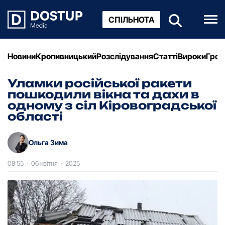
СПІЛЬНОТА
Новини
Кропивницький
Розслідування
Статті
Вироки
Грош
Уламки російської ракети
пошкодили вікна та дахи в
одному з сіл Кіровоградської
області
Ольга Зима
08:55
·
06 квітня
·
2025