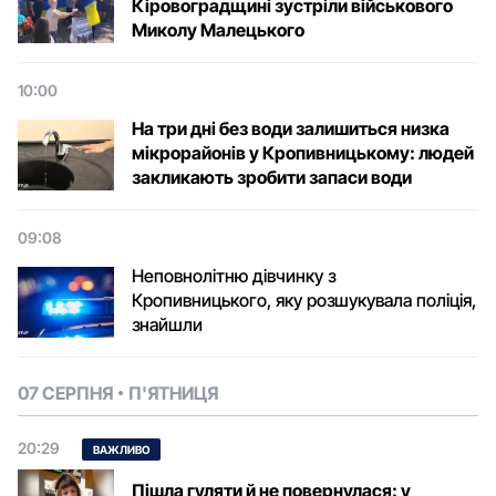
Кіровоградщині зустріли військового
Микoлу Малецькoгo
10:00
На три дні без води залишиться низка
мікрорайонів у Кропивницькому: людей
закликають зробити запаси води
09:08
Неповнолітню дівчинку з
Кропивницького, яку розшукувала поліція,
знайшли
07 СЕРПНЯ
П'ЯТНИЦЯ
20:29
ВАЖЛИВО
Пішла гуляти й не повернулася: у