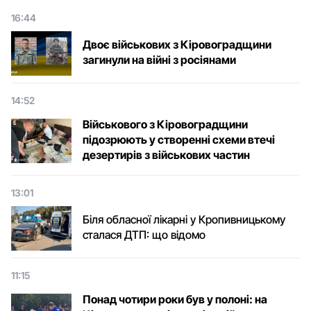
16:44
Двоє військових з Кіровоградщини
загинули на війні з росіянами
14:52
Військового з Кіровоградщини
підозрюють у створенні схеми втечі
дезертирів з військових частин
13:01
Біля обласної лікарні у Кропивницькому
сталася ДТП: що відомо
11:15
Понад чотири роки був у полоні: на