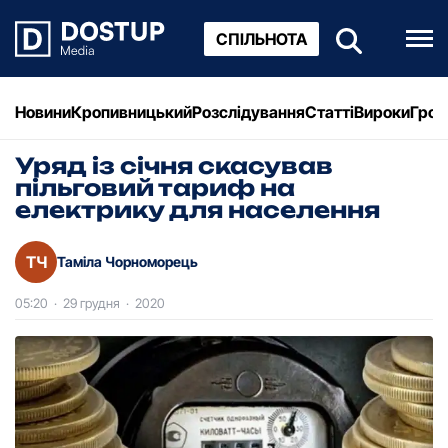
СПІЛЬНОТА
Новини
Кропивницький
Розслідування
Статті
Вироки
Грош
Уряд із січня скасував
пільговий тариф на
електрику для населення
ТЧ
Таміла Чорноморець
05:20
·
29 грудня
·
2020