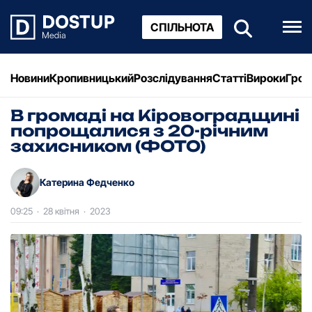
СПІЛЬНОТА
Новини
Кропивницький
Розслідування
Статті
Вироки
Грош
В гpомаді на Кіровоградщині
попpощалися з 20-pічним
захисником (ФОТО)
Катерина Федченко
09:25
·
28 квітня
·
2023