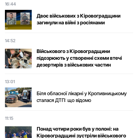
16:44
Двоє військових з Кіровоградщини
загинули на війні з росіянами
14:52
Військового з Кіровоградщини
підозрюють у створенні схеми втечі
дезертирів з військових частин
13:01
Біля обласної лікарні у Кропивницькому
сталася ДТП: що відомо
11:15
Понад чотири роки був у полоні: на
Кіровоградщині зустріли військового