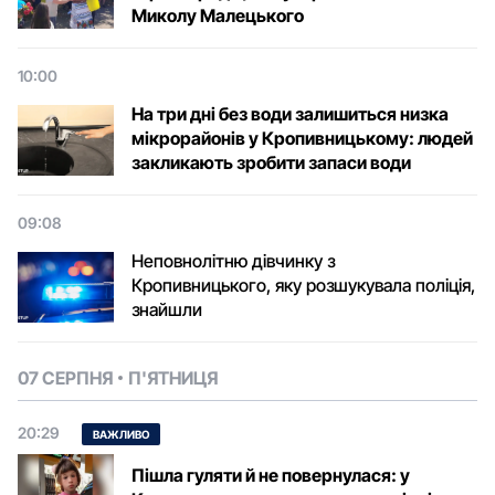
Микoлу Малецькoгo
10:00
На три дні без води залишиться низка
мікрорайонів у Кропивницькому: людей
закликають зробити запаси води
09:08
Неповнолітню дівчинку з
Кропивницького, яку розшукувала поліція,
знайшли
07 СЕРПНЯ
П'ЯТНИЦЯ
20:29
ВАЖЛИВО
Пішла гуляти й не повернулася: у