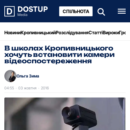
СПІЛЬНОТА
Новини
Кропивницький
Розслідування
Статті
Вироки
Грош
В школах Кропивницького
хочуть встановити камери
відеоспостереження
Ольга Зима
04:55
·
03 жовтня
·
2016