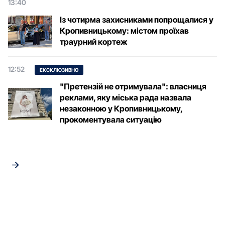
13:40
Із чотирма захисниками попрощалися у
Кропивницькому: містом проїхав
траурний кортеж
12:52
ЕКСКЛЮЗИВНО
"Претензій не отримувала": власниця
реклами, яку міська рада назвала
незаконною у Кропивницькому,
прокоментувала ситуацію