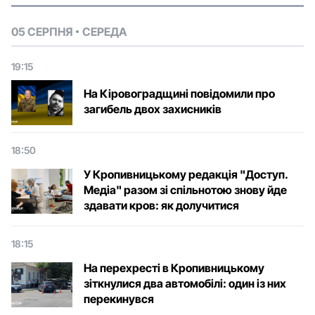
05 СЕРПНЯ
СЕРЕДА
19:15
На Кіровоградщині повідомили про
загибель двох захисників
18:50
У Кропивницькому редакція "Доступ.
Медіа" разом зі спільнотою знову йде
здавати кров: як долучитися
18:15
На перехресті в Кропивницькому
зіткнулися два автомобілі: один із них
перекинувся