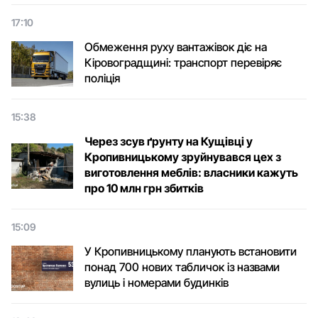
17:10
Обмеження руху вантажівок діє на
Кіровоградщині: транспорт перевіряє
поліція
15:38
Через зсув ґрунту на Кущівці у
Кропивницькому зруйнувався цех з
виготовлення меблів: власники кажуть
про 10 млн грн збитків
15:09
У Кропивницькому планують встановити
понад 700 нових табличок із назвами
вулиць і номерами будинків