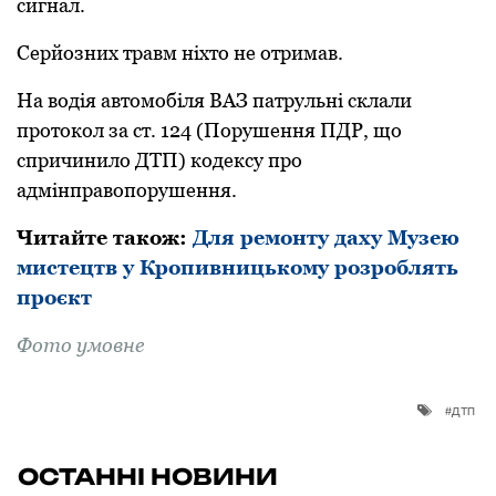
сигнал.
Серйозних травм ніхто не отримав.
На водія автомобіля ВАЗ патрульні склали
протокол за ст. 124 (Порушення ПДР, що
спричинило ДТП) кодексу про
адмінправопорушення.
Читайте такoж:
Для ремонту даху Музею
мистецтв у Кропивницькому розроблять
проєкт
Фoтo умовне
дтп
ОСТАННІ НОВИНИ