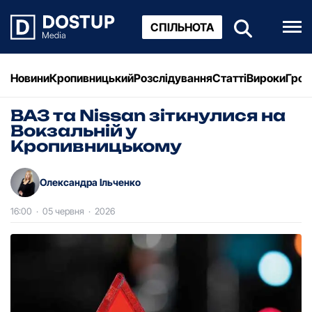
СПІЛЬНОТА
Новини
Кропивницький
Розслідування
Статті
Вироки
Грош
ВАЗ та Nissan зіткнулися на
Вокзальній у
Кропивницькому
Олександра Ільченко
16:00
·
05 червня
·
2026