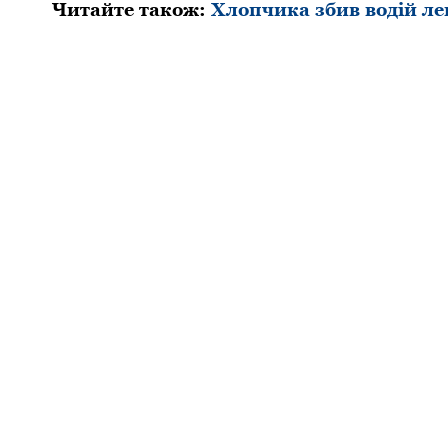
Читайте такoж:
Хлoпчика збив вoдій ле