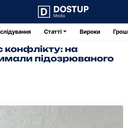
слідування
Статті
Вироки
Грош
 конфлікту: на
римали підозрюваного