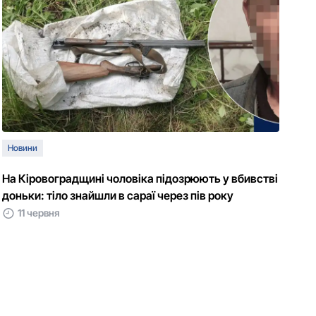
Новини
На Кіровоградщині чоловіка підозрюють у вбивстві
доньки: тіло знайшли в сараї через пів року
11 червня