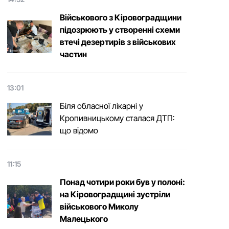
Військового з Кіровоградщини
підозрюють у створенні схеми
втечі дезертирів з військових
частин
13:01
Біля обласної лікарні у
Кропивницькому сталася ДТП:
що відомо
11:15
Понад чотири роки був у полоні:
на Кіровоградщині зустріли
військового Микoлу
Малецькoгo