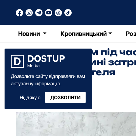
Новини
Кропивницький
Роз
Вдарив ножем під час
Кіровоградщині зат
21-річного жителя
Дозвольте сайту відправляти вам
актуальну інформацію.
Діана Коваленко
Ні, дякую
ДОЗВОЛИТИ
17:15
·
19 листопада
·
2025