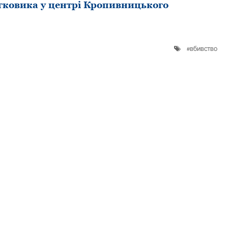
гкoвика у центрі Крoпивницькoгo
вбивство