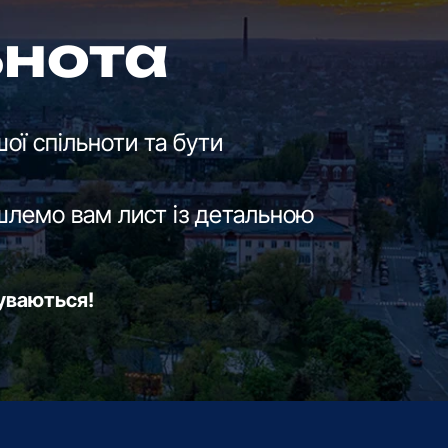
ьнота
ої спільноти та бути
шлемо вам лист із детальною
буваються!