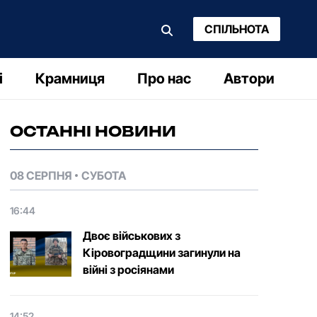
СПІЛЬНОТА
і
Крамниця
Про нас
Автори
ОСТАННІ НОВИНИ
08 СЕРПНЯ
СУБОТА
16:44
Двоє військових з
Кіровоградщини загинули на
війні з росіянами
14:52