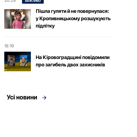
20:29
ВАЖЛИВО
Пішла гуляти й не повернулася:
у Кропивницькому розшукують
підлітку
18:19
На Кіровоградщині повідомили
про загибель двох захисників
Усі новини