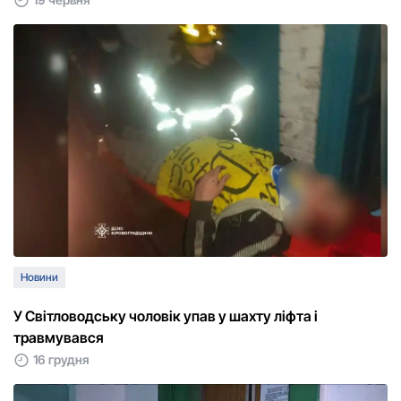
Новини
У Світловодську чоловік упав у шахту ліфта і
травмувався
16 грудня