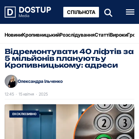
СПІЛЬНОТА
Новини
Кропивницький
Розслідування
Статті
Вироки
Грош
Відремонтувати 40 ліфтів за
5 мільйонів планують у
Кропивницькому: адреси
Олександра Ільченко
12:45
·
15 квітня
·
2025