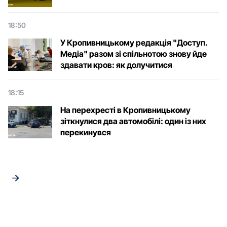
18:50
У Кропивницькому редакція "Доступ.
Медіа" разом зі спільнотою знову йде
здавати кров: як долучитися
18:15
На перехресті в Кропивницькому
зіткнулися два автомобілі: один із них
перекинувся