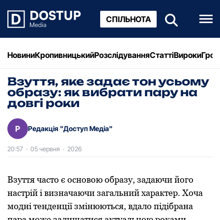
СПІЛЬНОТА
Новини
Кропивницький
Розслідування
Статті
Вироки
Грош
Взуття, яке задає тон усьому
образу: як вибрати пару на
довгі роки
Р
Редакція "Доступ Медіа"
20:57
·
05 червня
·
2026
Взуття часто є основою образу, задаючи його
настрій і визначаючи загальний характер. Хоча
модні тенденції змінюються, вдало підібрана
пара може залишатися актуальною роками,