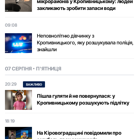
мікрорайонів у Кропивницькому: людей
закликають зробити запаси води
09:08
Неповнолітню дівчинку з
Кропивницького, яку розшукувала поліція,
знайшли
07 СЕРПНЯ
П'ЯТНИЦЯ
20:29
ВАЖЛИВО
Пішла гуляти й не повернулася: у
Кропивницькому розшукують підлітку
18:19
На Кіровоградщині повідомили про