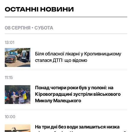
ОСТАННІ НОВИНИ
08 СЕРПНЯ
СУБОТА
13:01
Біля обласної лікарні у Кропивницькому
сталася ДТП: що відомо
11:15
Понад чотири роки був у полоні: на
Кіровоградщині зустріли військового
Микoлу Малецькoгo
10:00
На три дні без води залишиться низка