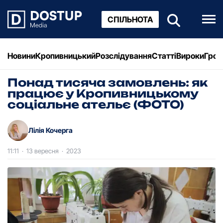
СПІЛЬНОТА
Новини
Кропивницький
Розслідування
Статті
Вироки
Грош
Понад тисяча замовлень: як
працює у Кропивницькому
соціальне ательє (ФОТО)
Лілія Кочерга
11:11
·
13 вересня
·
2023