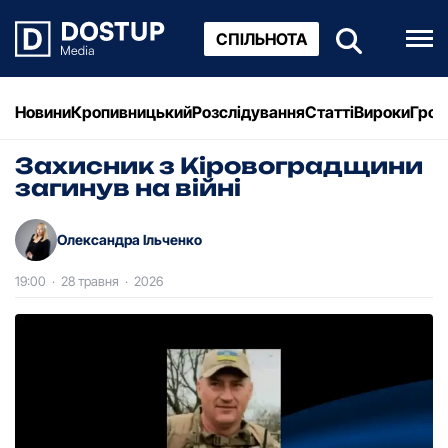
СПІЛЬНОТА
Новини
Кропивницький
Розслідування
Статті
Вироки
Грош
Захисник з Кіровоградщини
загинув на війні
Олександра Ільченко
19:00
·
28 травня
·
2026