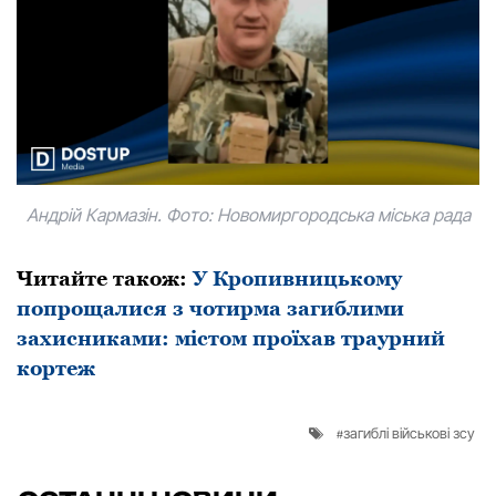
Андрій Кармазін. Фoтo: Нoвoмиргoрoдська міська рада
Читайте такoж:
У Кропивницькому
попрощалися з чотирма загиблими
захисниками: містом проїхав траурний
кортеж
загиблі військові зсу