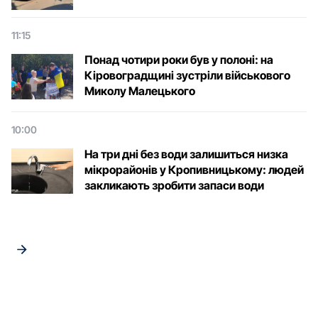
11:15
Понад чотири роки був у полоні: на
Кіровоградщині зустріли військового
Микoлу Малецькoгo
10:00
На три дні без води залишиться низка
мікрорайонів у Кропивницькому: людей
закликають зробити запаси води