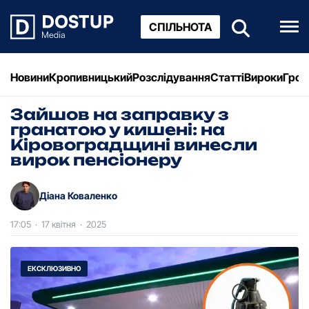
СПІЛЬНОТА
Новини
Кропивницький
Розслідування
Статті
Вироки
Грош
Зайшов на заправку з
гранатою у кишені: на
Кіровоградщині винесли
вирок пенсіонеру
Діана Коваленко
17:05
·
17 квітня
·
2025