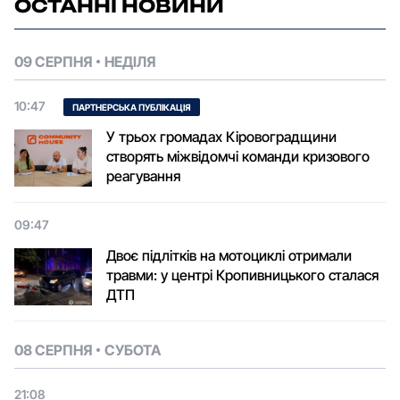
ОСТАННІ НОВИНИ
09 СЕРПНЯ
НЕДІЛЯ
10:47
ПАРТНЕРСЬКА ПУБЛІКАЦІЯ
У трьох громадах Кіровоградщини
створять міжвідомчі команди кризового
реагування
09:47
Двоє підлітків на мотоциклі отримали
травми: у центрі Кропивницького сталася
ДТП
08 СЕРПНЯ
СУБОТА
21:08