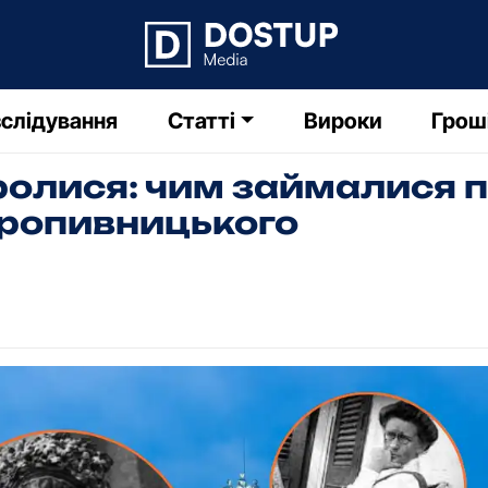
слідування
Статті
Вироки
Грош
оролися: чим займалися 
Кропивницького