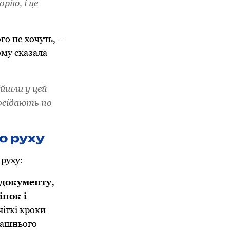
рію, і це
го не хочуть, –
тому сказала
йшли у цей
посідають по
о руху
 руху:
документу,
нок і
іткі кроки
машнього