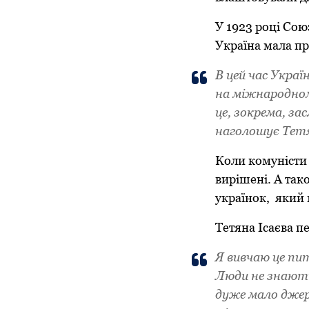
У 1923 році Со
Україна мала п
В цей час Украї
на міжнародному
це, зокрема, за
наголошує Тетя
Коли комуністи
вирішені. А так
українок, який 
Тетяна Ісаєва пе
Я вивчаю це пит
Люди не знають,
дуже мало джере