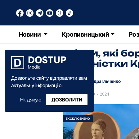
Новини
Кропивницький
Роз
Жінки, які б
феміністки 
Дозвольте сайту відправляти вам
Олександра Ільченко
актуальну інформацію.
14:25
·
07 червня
·
2024
Ні, дякую
ДОЗВОЛИТИ