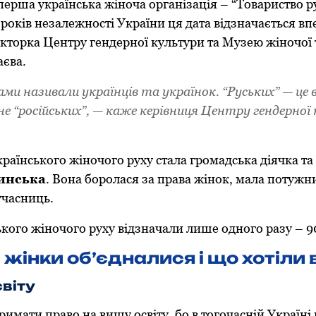
перша українська жіноча організація – “Товариство р
років незалежності України ця дата відзначається вп
кторка Центру гендерної культури та Музею жіночої 
саєва.
ами називали українців та українок. “Руських” — це в
 не “російських”, — каже керівниця Центру гендерно
раїнського жіночого руху стала громадська діячка т
инська
. Вона боролася за права жінок, мала потужн
учасниць.
кого жіночого руху відзначали лише одного разу – 90
 жінки об’єдналися і що хотіли
світу
римати право на вищу освіту, бо в тогочасній Україні