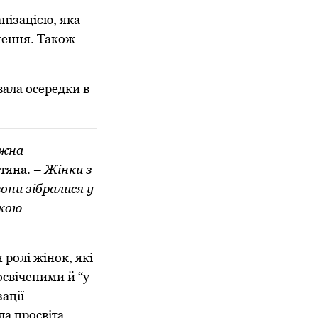
нізацією, яка
шення. Також
вала осередки в
ужна
етяна. –
Жінки з
они зібралися у
ькою
 ролі жінок, які
освіченими й “у
ації
а просвіта.