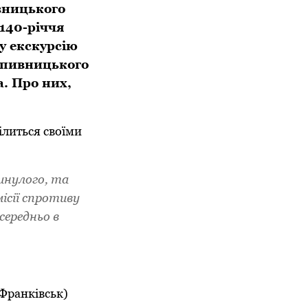
вницького
 140-річчя
у екскурсію
ропивницького
а. Про них,
ділиться своїми
инулого, та
ісії спротиву
середньо в
-Франківськ)