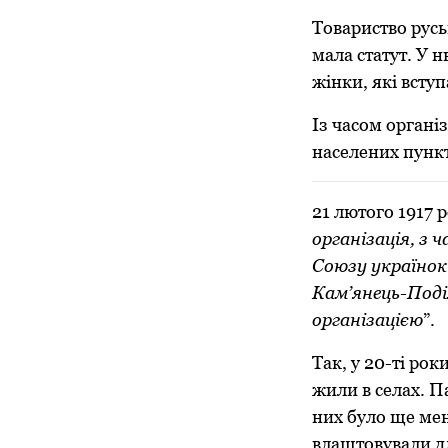
Товариство рус
мала статут. У
жінки, які вступ
Із часом органі
населених пункт
21 лютого 1917 
організація, з 
Союзу українок 
Кам’янець-Поді
організацією
”.
Так, у 20-ті рок
жили в селах. П
них було ще ме
влаштовували дл