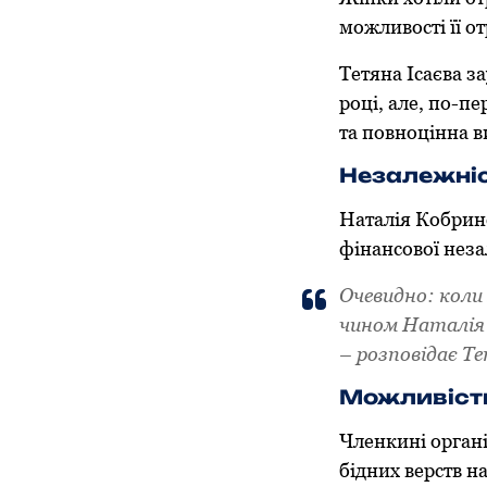
можливості її о
Тетяна Ісаєва з
році, але, по-пе
та повноцінна в
Незалежні
Наталія Кобринс
фінансової неза
Очевидно: коли
чином Наталія 
– розповідає Те
Можливіст
Членкині органі
бідних верств н