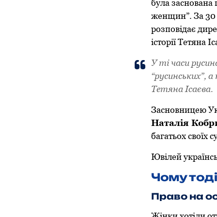
була заснована 
женщин”. За 30 
розповідає дире
історії Тетяна І
У ті часи русин
“русинських”, а
Тетяна Ісаєва.
Засновницею Ук
Наталія Кобр
багатьох своїх с
Ювілей українсь
Чому тоді
Право на о
Жінки хотіли от