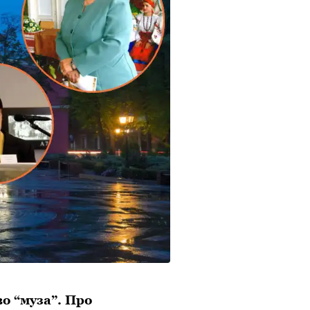
во “муза”. Про