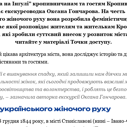
та на Інгулі” кропивничанам та гостям Кропи
є екскурсоводка Оксана Гончарова. На честь
го жіночого руху вона розробила феміністичн
час якої розповідає жителям та жителькам К
 які зробили суттєвий внесок у розвиток міст
читайте у матеріалі Точки доступу.
 цікава архітектура міста, вона досліджує історію та 
стянами та гостями.
ї є вшанування спадку, який залишили нам діячки м
яльності жінок, які сьогодні продовжують важливі м
росвітництва та волонтерства, і роблять це безпо
, – зазначила авторка екскурсії Оксана Гончарова.
 українського жіночого руху
8 грудня 1844 року, в місті Станіславові (нині – Івано