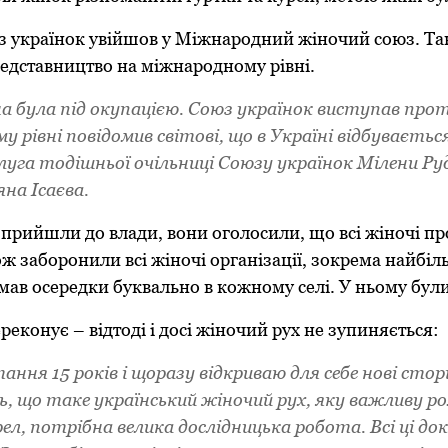
юз українок увійшов у Міжнародний жіночий союз. Т
редставництво на міжнародному рівні.
на була під окупацією. Союз українок виступав про
 рівні повідомив світові, що в Україні відбувається
слуга тодішньої очільниці Союзу українок Мілени Руд
на Ісаєва.
 прийшли до влади, вони оголосили, що всі жіночі п
ож заборонили всі жіночі організації, зокрема найбі
мав осередки буквально в кожному селі. У ньому були
реконує – відтоді і досі жіночий рух не зупиняється:
ання 15 років і щоразу відкриваю для себе нові сторін
 що таке український жіночий рух, яку важливу роль
л, потрібна велика дослідницька робота. Всі ці до