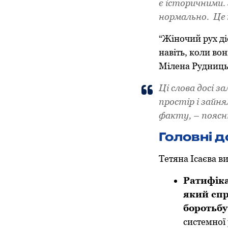
є історичними. 
нормально. Це 
“Жіночий рух діє
навіть, коли вон
Мілена Рудницьк
Ці слова досі 
простір і зайня
факту, – поясн
Головні д
Тетяна Ісаєва в
Ратифіка
який спр
боротьбу
системної