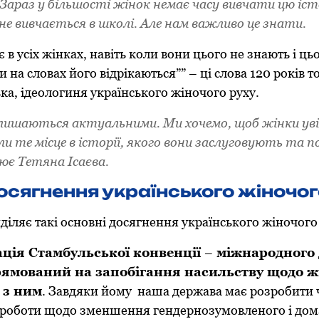
Зараз у більшості жінок немає часу вивчати цю істо
не вивчається в школі. Але нам важливо це знати.
 в усіх жінках, навіть коли вони цього не знають і цьо
и на словах його відрікаються”” – ці слова 120 років 
а, ідеологиня українського жіночого руху.
залишаються актуальними. Ми хочемо, щоб жінки уві
ли те місце в історії, якого вони заслуговують та 
ює Тетяна Ісаєва.
осягнення українського жіночог
иділяє такі основні досягнення українського жіночого
ція Стамбульської конвенції
–
міжнародного 
ямований на запобігання насильству щодо жі
 з ним
. Завдяки йому наша держава має розробити ч
 роботи щодо зменшення гендернозумовленого і до