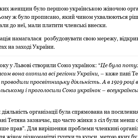
ьких женщин було першою українською жіночою орга
 ньому ж було прописано, який чином ухвалюються рі
али до неї, мали платити членські внески.
зація намагалася розбудовувати свою мережу, відкри
ах на заході України.
року у Львові створили Союз українок: “
Це була пот
часом вона охопила всі регіони України
, – каже пані Т
проводили просвітницьку діяльність. А в 1919 році в
льському і проголосили Союз українок – всеукраїнс
и діяльність організації була спрямована на посилення
ані Тетяна зазначає, що часто жінки з сіл були менш 
нше прав”. Для вирішення проблеми членкині організ
я жінок різноманітні гуртки та курси, метою яких бул