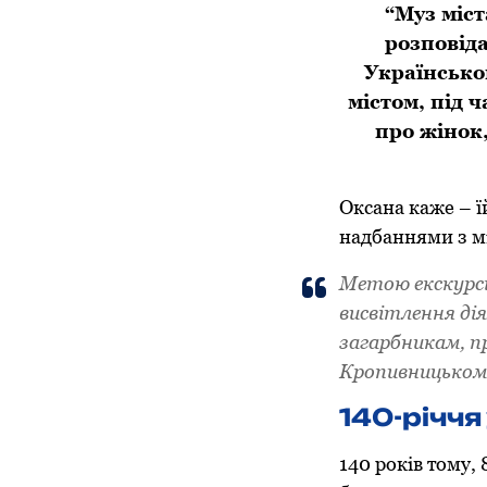
“Муз міс
розповіда
Українсько
містом, під 
про жінок,
Оксана каже – їй
надбаннями з мі
Метою екскурсі
висвітлення ді
загарбникам, п
Кропивницькому
140-річчя
140 років тому, 