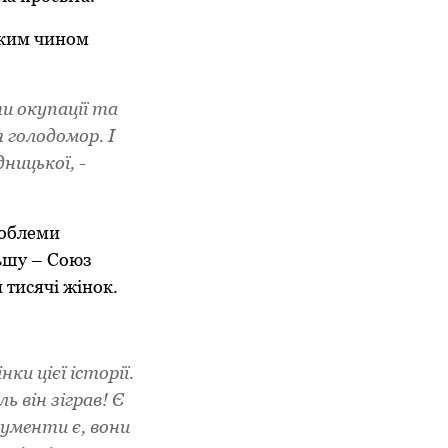
аким чином
ти окупації та
 голодомор. І
ницької, -
роблеми
льшу – Союз
 тисячі жінок.
ки цієї історії.
 він зіграв! Є
кументи є, вони