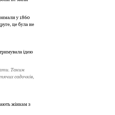
тримали у 1860
руге, це була не
дтримувала ідею
вати. Таким
тячих садочків,
гають жінкам з