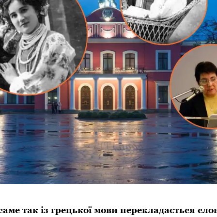
аме так із грецької мови перекладається сло