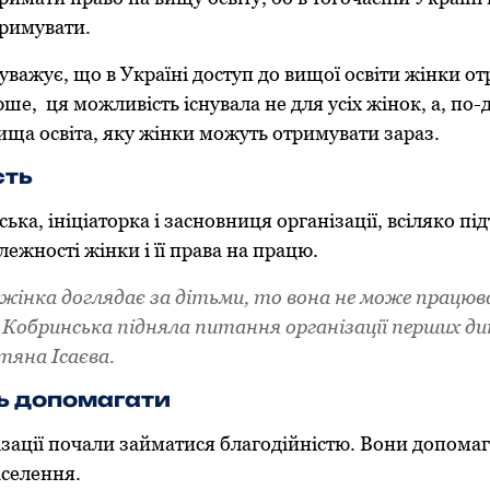
тримувати.
ауважує, що в Україні доступ до вищої освіти жінки о
рше, ця можливість існувала не для усіх жінок, а, по-д
ища освіта, яку жінки можуть отримувати зараз.
сть
ька, ініціаторка і засновниця організації, всіляко пі
лежності жінки і її права на працю.
 жінка доглядає за дітьми, то вона не може працю
Кобринська підняла питання організації перших ди
тяна Ісаєва.
ь допомагати
зації почали займатися благодійністю. Вони допома
аселення.