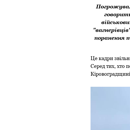
Погрожувал
говорит
військови
"вагнерівців
поранення т
Це кадри звільн
Серед тих, хто 
Кіровоградщині