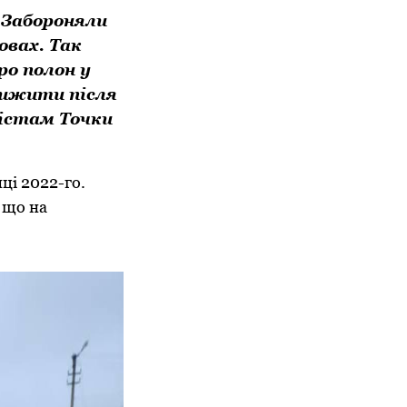
 Забороняли
вах. Так
ро полон у
 вижити після
лістам Точки
ці 2022-го.
 що на