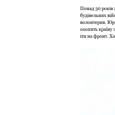
Понад 30 років 
будівельних вій
волонтерив. Юрі
охопить країну
іти на фронт. Хо