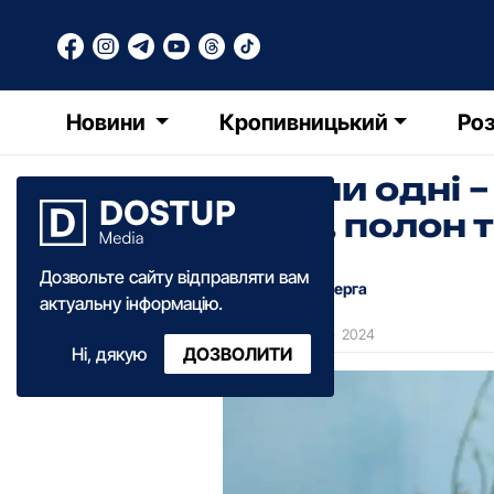
Новини
Кропивницький
Роз
"Плани одні 
війну, полон
Дозвольте сайту відправляти вам
Лілія Кочерга
актуальну інформацію.
18:00
·
22 січня
·
2024
Ні, дякую
ДОЗВОЛИТИ