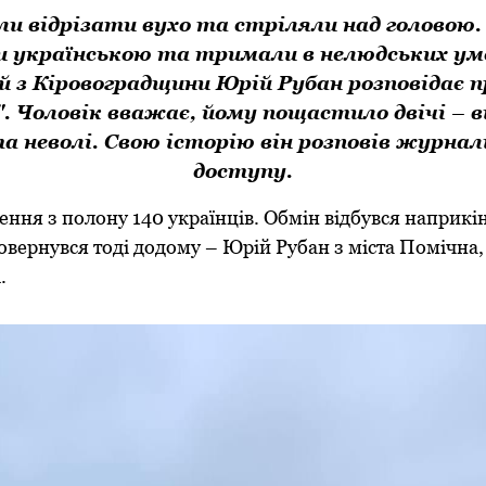
и відрізати вухо та стріляли над головою.
и українською та тримали в нелюдських умо
й з Кіровоградщини Юрій Рубан розповідає п
". Чоловік вважає, йому пощастило двічі –
а неволі. Свою історію він розповів журна
доступу.
ення з полону 140 українців. Обмін відбувся наприкін
повернувся тоді додому – Юрій Рубан з міста Помічна,
.