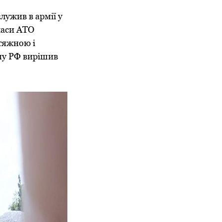
лужив в армії у
 часи АТО
атяжною і
пу РФ вирішив
.