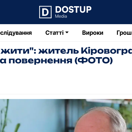
слідування
Статті
Вироки
Грош
– жити": житель Кіровог
 та повернення (ФОТО)