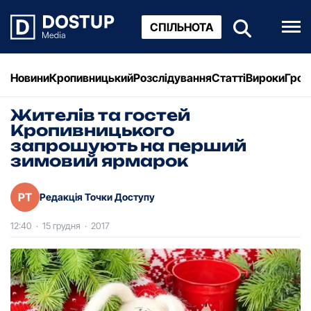
СПІЛЬНОТА
Новини
Кропивницький
Розслідування
Статті
Вироки
Грош
Жителів та гостей
Крoпивницького
зaпрoшують нa перший
зимoвий ярмaрoк
РТ
Редакція Точки Доступу
12:40
·
15 грудня
·
2017