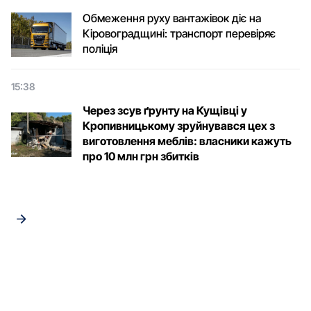
Обмеження руху вантажівок діє на
Кіровоградщині: транспорт перевіряє
поліція
15:38
Через зсув ґрунту на Кущівці у
Кропивницькому зруйнувався цех з
виготовлення меблів: власники кажуть
про 10 млн грн збитків