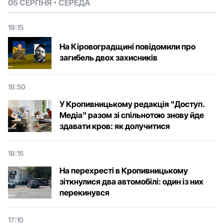
05 СЕРПНЯ
СЕРЕДА
19:15
На Кіровоградщині повідомили про
загибель двох захисників
18:50
У Кропивницькому редакція "Доступ.
Медіа" разом зі спільнотою знову йде
здавати кров: як долучитися
18:15
На перехресті в Кропивницькому
зіткнулися два автомобілі: один із них
перекинувся
17:10