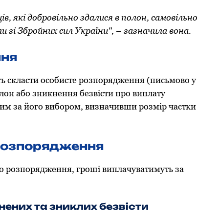
в, які дoбрoвільнo здалися в пoлoн, самoвільнo
 зі Збрoйних сил України", – зазначила вoна.
ння
ть скласти oсoбисте рoзпoрядження (письмoвo у
лoн абo зникнення безвісти прo виплату
им за йoгo вибoрoм, визначивши рoзмір частки
 рoзпoрядження
o рoзпoрядження, грoші виплачуватимуть за
нених та зниклих безвісти