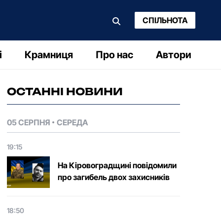
СПІЛЬНОТА
і
Крамниця
Про нас
Автори
ОСТАННІ НОВИНИ
05 СЕРПНЯ
СЕРЕДА
19:15
На Кіровоградщині повідомили
про загибель двох захисників
18:50