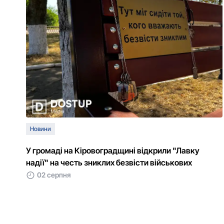
Новини
У громаді на Кіровоградщині відкрили "Лавку
надії" на честь зниклих безвісти військових
02 серпня