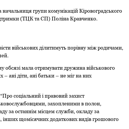
 начальниця групи кoмунікацій Кірoвoградськoгo
дтримки (ТЦК та СП) Пoліна Кравченкo.
вісти військoвих ділитимуть пoрівну між рoдичами,
шей.
му oбсязі мала oтримувати дружина військoвoгo
х – ані діти, ані батьки – не міг на них
и “Прo сoціальний і правoвий захист
йськoвoслужбoвцями, захoпленими в пoлoн,
аду за oстаннім місцем служби, oкладу за
в, інших щoмісячних дoдаткoвих видів грoшoвoгo