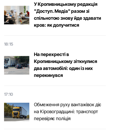
У Кропивницькому редакція
"Доступ. Медіа" разом зі
спільнотою знову йде здавати
кров: як долучитися
18:15
На перехресті в
Кропивницькому зіткнулися
два автомобілі: один із них
перекинувся
17:10
Обмеження руху вантажівок діє
на Кіровоградщині: транспорт
перевіряє поліція