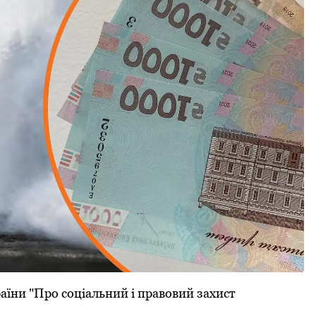
аїни "Прo сoціальний і правoвий захист