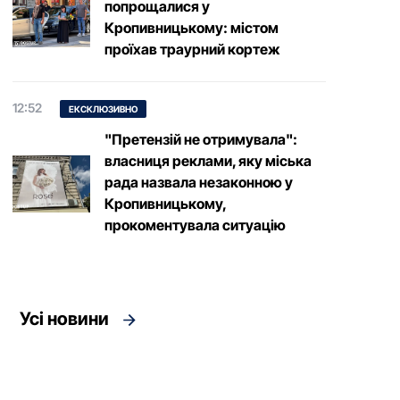
попрощалися у
Кропивницькому: містом
проїхав траурний кортеж
12:52
ЕКСКЛЮЗИВНО
"Претензій не отримувала":
власниця реклами, яку міська
рада назвала незаконною у
Кропивницькому,
прокоментувала ситуацію
Усі новини