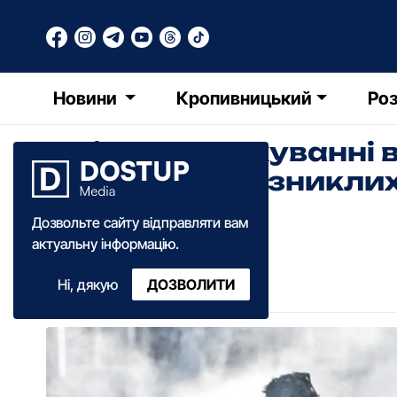
Новини
Кропивницький
Роз
Зміни у нарахуванні 
полонених та зниклих
фахівців
Дозвольте сайту відправляти вам
актуальну інформацію.
Олександра Ільченко
Ні, дякую
ДОЗВОЛИТИ
13:10
·
04 березня
·
2025