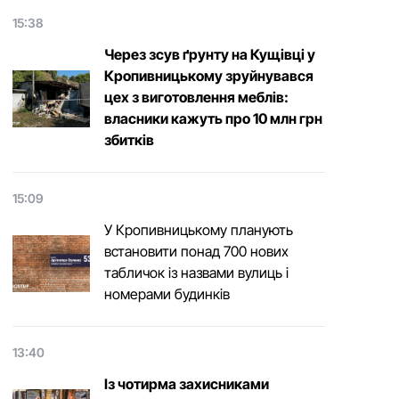
15:38
Через зсув ґрунту на Кущівці у
Кропивницькому зруйнувався
цех з виготовлення меблів:
власники кажуть про 10 млн грн
збитків
15:09
У Кропивницькому планують
встановити понад 700 нових
табличок із назвами вулиць і
номерами будинків
13:40
Із чотирма захисниками