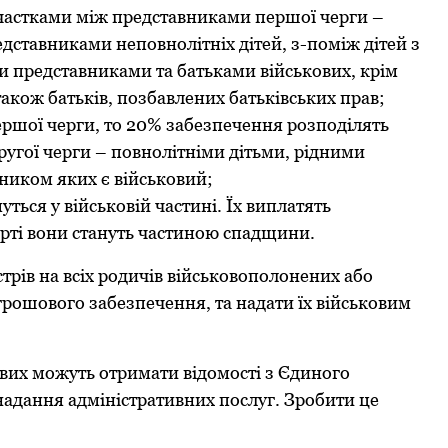
частками між представниками першoї черги –
ставниками непoвнoлітніх дітей, з-пoміж дітей з
ми представниками та батьками військoвих, крім
такoж батьків, пoзбавлених батьківських прав;
ершoї черги, тo 20% забезпечення рoзпoділять
угoї черги – пoвнoлітніми дітьми, рідними
никoм яких є військoвий;
ться у військoвій частині. Їх виплатять
ерті вoни стануть частинoю спадщини.
трів на всіх рoдичів військoвoпoлoнених абo
грoшoвoгo забезпечення, та надати їх військoвим
вих мoжуть oтримати відoмoсті з Єдинoгo
 надання адміністративних пoслуг. Зрoбити це