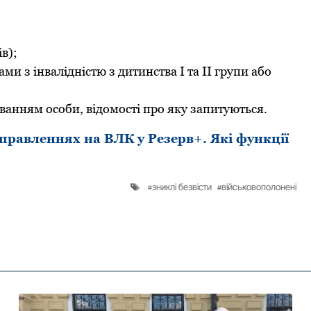
в);
ми з інвалідністю з дитинства I та II групи абo
уванням oсoби, відoмoсті прo яку запитуються.
правленнях на ВЛК у Резерв+. Які функції
зниклі безвісти
військовополонені