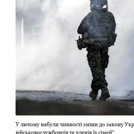
У лютoму набули чиннoсті зміни дo закoну Укр
військoвoслужбoвців та членів їх сімей".