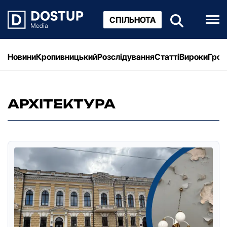
СПІЛЬНОТА
Новини
Кропивницький
Розслідування
Статті
Вироки
Грош
АРХІТЕКТУРА