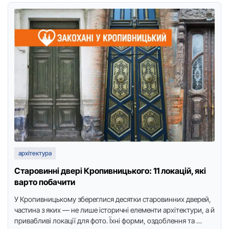
архітектура
Старовинні двері Кропивницького: 11 локацій, які
варто побачити
У Кропивницькому збереглися десятки старовинних дверей,
частина з яких — не лише історичні елементи архітектури, а й
привабливі локації для фото. Їхні форми, оздоблення та …