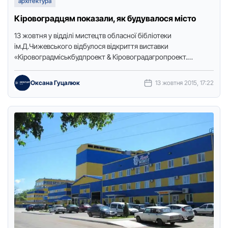
архітектура
Кіровоградцям показали, як будувалося місто
13 жовтня у відділі мистецтв обласної бібліотеки
ім.Д.Чижевського відбулося відкриття виставки
«Кіровоградміськбудпроект & Кіровоградагропроект.
Архітектура. Містобудування. Дизайн».Петро Довченко,
генеральний директор ПрАТ «Інститут
Оксана Гуцалюк
13 жовтня 2015, 17:22
«Кіровоградагропроект», заслужений будівельник …