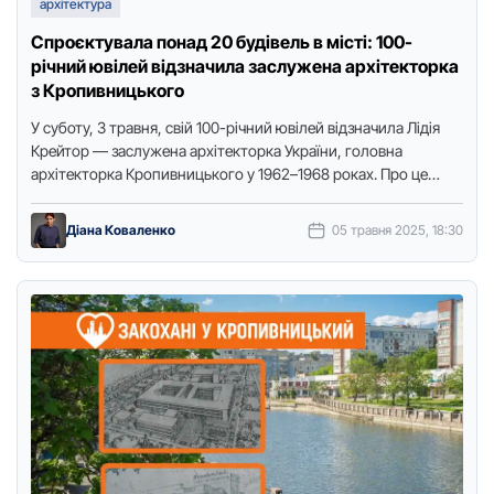
архітектура
Спроєктувала понад 20 будівель в місті: 100-
річний ювілей відзначила заслужена архітекторка
з Кропивницького
У суботу, 3 травня, свій 100-річний ювілей відзначила Лідія
Крейтор — заслужена архітекторка України, головна
архітекторка Кропивницького у 1962–1968 роках. Про це
повідомили на офіційній …
Діана Коваленко
05 травня 2025, 18:30