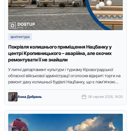
архітектура
Покрівля колишнього приміщення Нацбанку у
центрі Кропивницького – аварійна, але охочих
ремонтувати її не знайшли
У липні департамент культури і туризму Кіровоградської
обласної військової адміністрації оголосив відкриті торги на
ремонт даху колишньої будівлі Нацбанку, що є пам’яткою
архітектури у центрі …
Анна Добрань
06 серпня 2026, 14:00