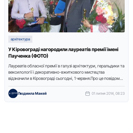
архітектура
У Кіровограді нагородили лауреатів премії імені
Паученка (ФОТО)
Лауреатів обласної премії в галузі архітектури, геральдики та
вексилології і декоративно-вжиткового мистецтва
відзначили в Кіровограді сьогодні, 1 червня.Про це повідомив
кореспондент Точки доступу.Цьогоріч у номінації …
Людмила Макей
01 липня 2014, 08:23