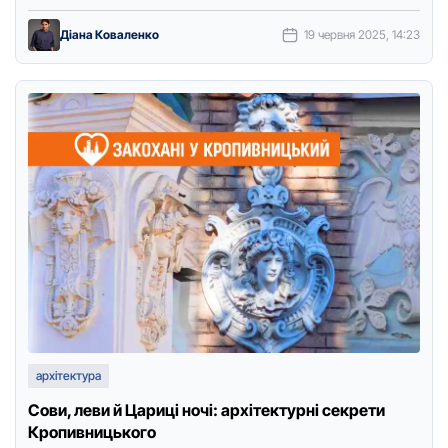
Діана Коваленко
19 червня 2025, 14:23
архітектура
Сови, леви й Цариці ночі: архітектурні секрети
Кропивницького