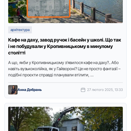
архітектура
Кафе на даху, завод ручок і басейн у школі. Що так
і не побудували у Кропивницькому в минулому
столітті
А що, якби у Кропивницькому з’явилося кафе на даху?.. Або
навіть вузькоколійка, як у Гайвороні? Це не просто фантазії –
подібні проєкти справді планували втілити, …
Анна Добрань
27 лютого 2025, 13:33