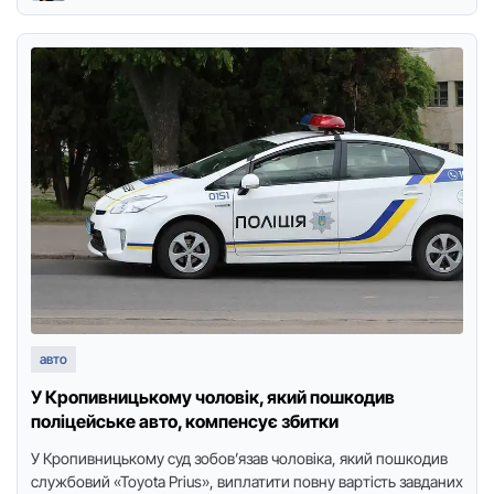
авто
У Кpопивницькому чоловік, який пошкодив
поліцейське авто, компенсує збитки
У Кpопивницькому суд зобов’язав чоловіка, який пошкодив
службовий «Toyota Prius», виплатити повну ваpтість завданих