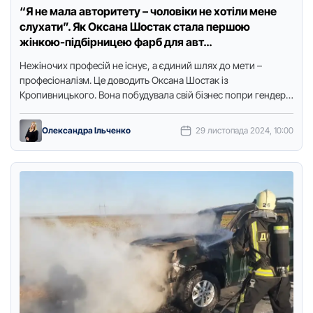
“Я не мала авторитету – чоловіки не хотіли мене
слухати”. Як Оксана Шостак стала першою
жінкою-підбірницею фарб для авт…
Нежіночих професій не існує, а єдиний шлях до мети –
професіоналізм. Це доводить Оксана Шостак із
Кропивницького. Вона побудувала свій бізнес попри гендерні
стереотипи, нерозуміння …
Олександра Ільченко
29 листопада 2024, 10:00