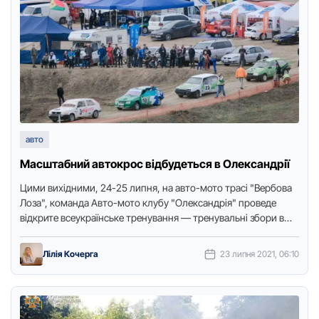
авто
Масштабний автокрос вiдбудеться в Олександрiї
Цими вихідними, 24-25 липня, на авто-мото трасi "Вербова
Лоза", команда Авто-мото клубу "Олександрiя" проведе
вiдкрите всеукраїнське тренування — тренувальнi збори в
дисциплiнi "автокрос".Про це повiдомляє …
Лілія Кочерга
23 липня 2021, 06:10