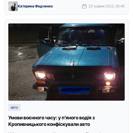
Катерина Федченко
23 травня 2022, 05:45
авто
Умови воєнного часу: у п’яного водія з
Кpопивницького конфіскували авто