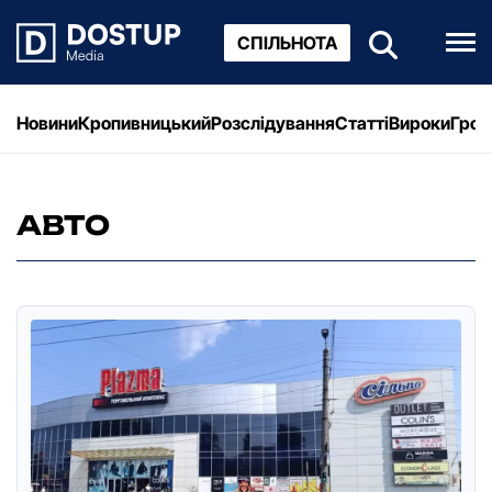
СПІЛЬНОТА
Новини
Кропивницький
Розслідування
Статті
Вироки
Грош
АВТО