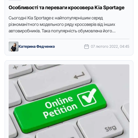
Особливості та переваги кросовера Kia Sportage
Сьогодні Kia Sportage є найпопулярнішим серед
різноманітного модельного ряду кросоверів від інших
автовиробників. Така популярність обумовлена його
невисокою вартістю та відмінною практичністю.Навіть у
базовій комплектації …
Катерина Федченко
07 лютого 2022, 04:45