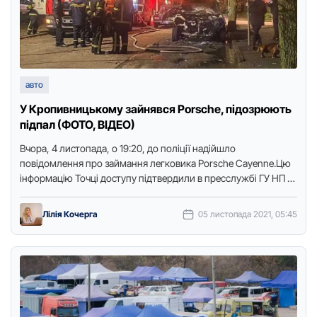
авто
У Кропивницькому зайнявся Porsche, підозрюють
підпал (ФОТО, ВІДЕО)
Вчора, 4 листопада, о 19:20, до поліції надійшло
повідомлення про займання легковика Porsche Cayenne.Цю
інформацію Точці доступу підтвердили в пресслужбі ГУ НП в
Кіровоградській області.За …
Лілія Кочерга
05 листопада 2021, 05:45