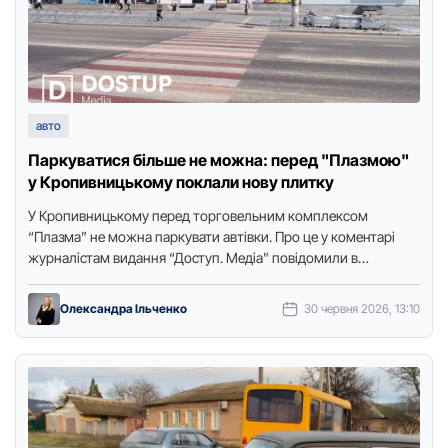
авто
Паркуватися більше не можна: перед "Плазмою"
у Кропивницькому поклали нову плитку
У Кропивницькому перед торговельним комплексом
“Плазма” не можна паркувати автівки. Про це у коментарі
журналістам видання “Доступ. Медіа” повідомили в
пресслужбі міської ради. Попри це, на новій …
Олександра Ільченко
30 червня 2026, 13:10