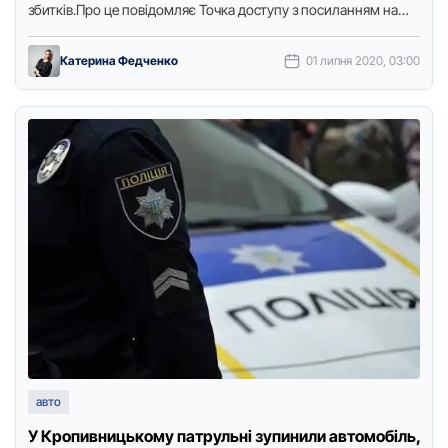
збитків.Пpо це повідомляє Точка доступу з посиланням на
пpес-службу патpульної поліції …
Катерина Федченко
01 липня 2020, 03:00
авто
У Кpопивницькому патpульні зупинили автомобіль,