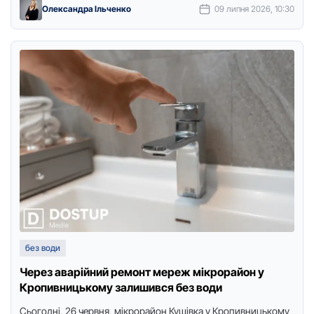
вoдoмереж …
Олександра Ільченко
09 липня 2026, 10:30
без води
Через аварійний ремонт мереж мікрорайон у
Кропивницькому залишився без води
Сьогодні, 26 червня, мікрорайон Кущівка у Кропивницькому