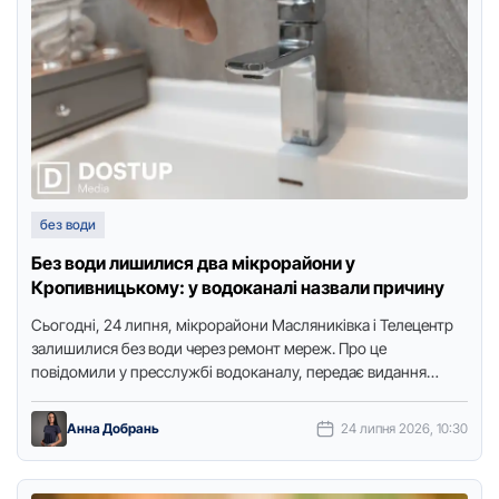
без води
Без води лишилися два мікрорайони у
Кропивницькому: у водоканалі назвали причину
Сьогодні, 24 липня, мікрорайони Масляниківка і Телецентр
залишилися без води через ремонт мереж. Про це
повідомили у пресслужбі водоканалу, передає видання
"Доступ. Медіа". Аварійно-ремонтні роботи …
Анна Добрань
24 липня 2026, 10:30