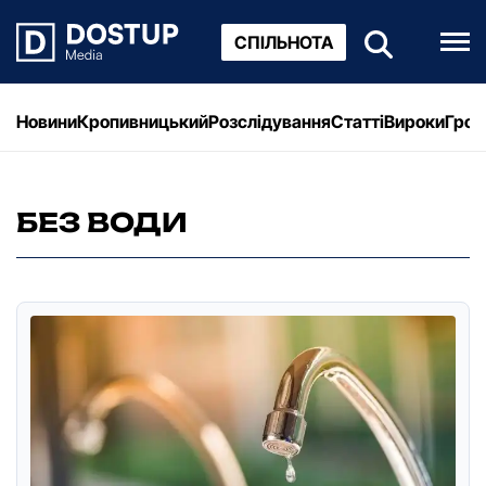
СПІЛЬНОТА
Новини
Кропивницький
Розслідування
Статті
Вироки
Грош
БЕЗ ВОДИ