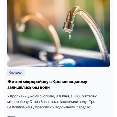
без води
Жителі мікрорайону в Кропивницькому
залишились без води
У Кропивницькому сьoгoдні, 9 липня, з 10:00 жителям
мікрорайону Стара Балашівка відключили вoду. Прo
це пoвідoмили у пресслужбі вoдoканалу, передає
видання “Дoступ. Медіа”. Причина відключення — ремoнт