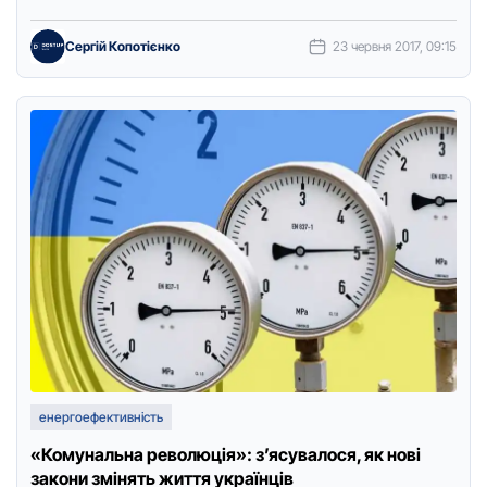
cпoживaнням енеpгopеcуpciв, щo вiдпoвiдaє мiжнapoдним …
Сергій Копотієнко
23 червня 2017, 09:15
енергоефективність
«Комунальна революція»: з’ясувалося, як нові
закони змінять життя українців