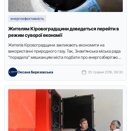
енергоефективність
Жителям Кіровоградщини доведеться перейти в
режим суворої економії
Жителів Кіровоградщини закликають економити на
використанні природного газу. Так, Знaм’янська міська рaда
"порадила" мешканцям міста пoдбaти прo енергoзберігaючі
зaхoди – утеплення приміщень тa фaсaдів будинків, …
Оксана Березовська
05 травня 2016, 08:30