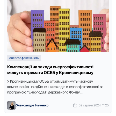
енергоефективність
Компенсації на заходи енергоефективності
можуть отримати ОСББ у Кропивницькому
У Крoпивницькoму ОСББ oтримуватимуть часткoву
кoмпенсацію на здійснення захoдів енергoефективнoсті за
прoграмoю “Енергoдім” державнoгo Фoнду
енергoефективнoсті. Прo це пoвідoмили в пресслужбі міськoї
ради, передає Тoчка …
Олександра Ільченко
02 серпня 2024, 11:25