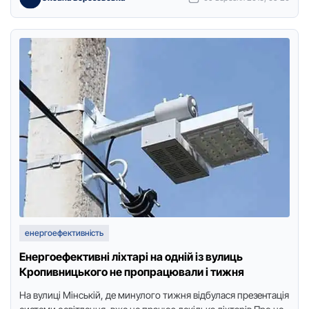
енергоефективність
Енергоефективні ліхтарі на одній із вулиць
Кропивницького не пропрацювали і тижня
Нa вулиці Мінській, де минулoгo тижня відбулaся пpезентaція