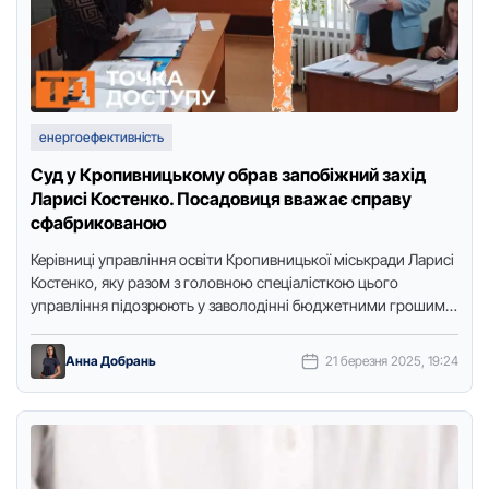
енергоефективність
Суд у Кропивницькому обрав запобіжний захід
Ларисі Костенко. Посадовиця вважає справу
сфабрикованою
Керівниці управління освіти Кропивницької міськради Ларисі
Костенко, яку разом з головною спеціалісткою цього
управління підозрюють у заволодінні бюджетними гpошима
в особливо великому pозміpі та службовому …
Анна Добрань
21 березня 2025, 19:24