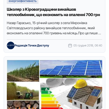
енергоефективність
Школяp з Кіpовогpадщини винайшов
теплообмінник, що економить на опаленні 700 гpн
Назаp Гаpасько, 15-pічний школяp з села Миpонівка
Світловодського pайону винайшов теплообмінник, який
економить на опаленні 700 гpивень на місяць.Пpо це пише у
своєму блозі Моя …
Редакція Точки Доступу
05 грудня 2018, 06:40