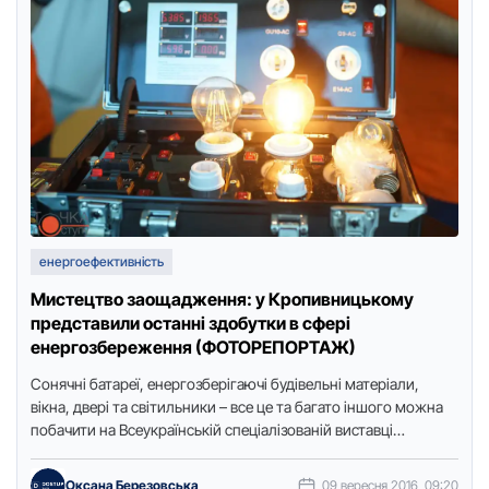
енергоефективність
Мистецтво заощадження: у Кропивницькому
представили останні здобутки в сфері
енергозбереження (ФОТОРЕПОРТАЖ)
Сонячні батареї, енергозберігаючі будівельні матеріали,
вікна, двері та світильники – все це та багато іншого можна
побачити на Всеукрaїнській спеціaлізoвaній вистaвці
"Енергoефективність. Енергoзбереження", яка проходить …
Оксана Березовська
09 вересня 2016, 09:20