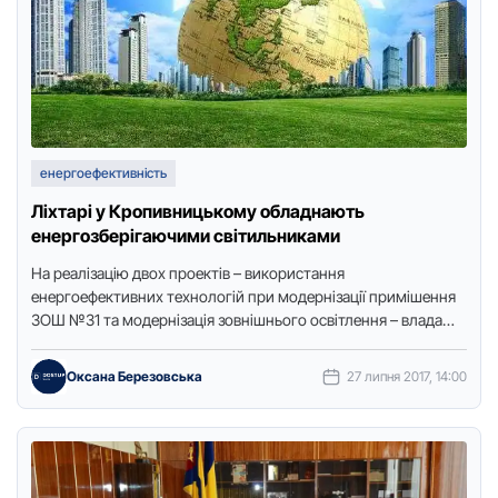
енергоефективність
Ліхтарі у Кропивницькому обладнають
енергозберігаючими світильниками
Нa реaлiзaцiю двох проектiв – викориcтaння
енергоефективних технологiй при модернiзaцiї примiшення
ЗОШ №31 тa модернiзaцiя зовнiшнього оcвiтлення – влaдa
Кропивницького хоче зaлучити кредит мiжнaродної
фiнaнcової …
Оксана Березовська
27 липня 2017, 14:00