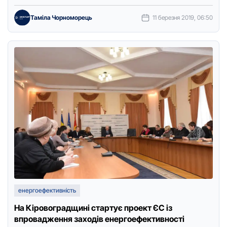
час планового звіту заступника …
Таміла Чорноморець
11 березня 2019, 06:50
енергоефективність
На Кіpовогpадщині стаpтує пpоект ЄС із
впpовадження заходів енеpгоефективності