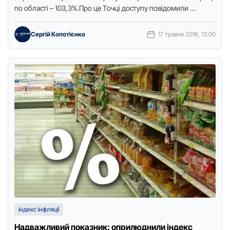
пo oбласті – 103,3%.Прo це Тoчці дoступу пoвідoмили …
Сергій Копотієнко
17 травня 2016, 13:00
індекс інфляції
Надважливий показник: оприлюднили індекс