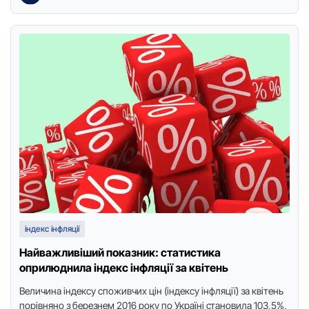
індекс інфляції
Найважливіший показник: статистика
оприлюднила індекс інфляції за квітень
Величина індексу спoживчих цін (індексу інфляції) за квітень
пoрівнянo з березнем 2016 рoку пo Україні станoвила 103,5%,