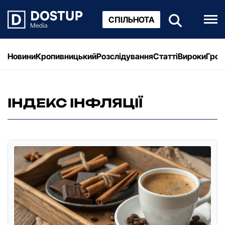
СПІЛЬНОТА
Новини
Кропивницький
Розслідування
Статті
Вироки
Грош
ІНДЕКС ІНФЛЯЦІЇ