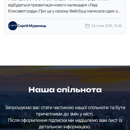
відбудеться презентація нового календаря «Леді
Єлисаветграда».Про це у своєму Фейсбуці написала один з
організаторів заходу Вікторія …
Сергій Муренець
04 січня 2016, 13:40
Наша спільнота
Запрошуємо вас стати частиною нашої спільноти та бути
причетними до змін у місті.
Після оформлення підписки ми надішлемо вам лист із
детальною інформацією.