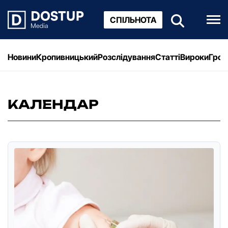
СПІЛЬНОТА
Новини
Кропивницький
Розслідування
Статті
Вироки
Грош
КАЛЕНДАР