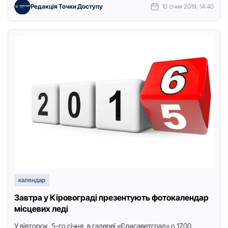
Редакція Точки Доступу
10 січня 2019, 14:40
календар
Завтра у Кіровограді презентують фотокалендар
місцевих леді
У вівторок, 5-го січня, в галереї «Єлисаветград» о 17.00