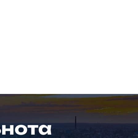
ьнота