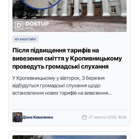
кп екостайл
Після підвищення тарифів на
вивезення сміття у Кропивницькому
проведуть громадські слухання
У Кропивницькому у вівторок, 3 березня
відбудуться громадські слухання щодо
встановлення нових тарифів на вивезення
побутових відходів для ТОВ “Екостайл”. Слухання
призначили після звернення жителя …
Діана Коваленко
27 лютого 2026, 16:05