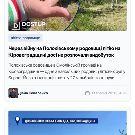
літієве родовище
Через війну на Полохівському родовищі літію на
Кіровоградщині досі не розпочали видобуток
Полохівське родовище в Смолінській громаді на
Кіровоградщині — одне з найбільших родовищ літієвих руд у
Європі. Його запаси оцінюють у 27 мільйонів тонн руди.
Спецдозвіл …
Діана Коваленко
13 травня 2026, 14:26