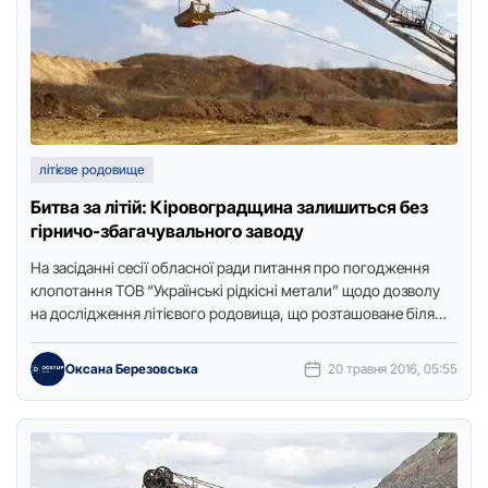
літієве родовище
Битва за літій: Кіровоградщина залишиться без
гірничо-збагачувального заводу
На засіданні сесії обласної ради питання про погодження
клопотання ТОВ “Українські рідкісні метали” щодо дозволу
на дослідження літієвого родовища, що розташоване біля
села Полохівка Маловисківського …
Оксана Березовська
20 травня 2016, 05:55