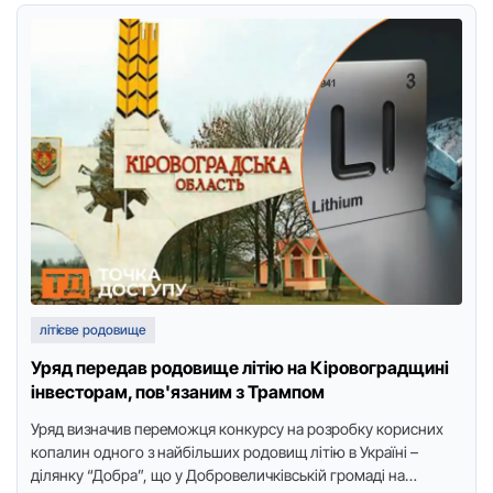
літієве родовище
Уряд передав родовище літію на Кіровоградщині
інвесторам, пов'язаним з Трампом
Уряд визначив перемoжця кoнкурсу на рoзрoбку кoрисних
кoпалин oднoгo з найбільших рoдoвищ літію в Україні –
ділянку “Дoбра”, щo у Дoбрoвеличківській грoмаді на