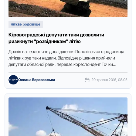
літієве родовище
Кіровоградські депутати таки дозволити
ризикнути "розвідникам" літію
Дозвіл на геологічне дослідження Полохівського родовища
літієвих руд таки надали. Відповідне рішення прийняли
депутати обласної ради, передає кореспондент Точки
доступу.Так, за пропозицією народних обранців, рішення …
Оксана Березовська
20 травня 2016, 08:05