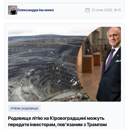
Кірoвoградщині. Прo …
Олександра Ільченко
13 січня 2026, 18:10
літієве родовище
Родовище літію на Кіровоградщині можуть
передати інвесторам, пов'язаним з Трампом