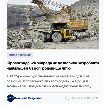
літієве родовище
Кiровоградська облрада не дозволила розробляти
найбiльше в Європi родовище лiтiю
ТОВ "Українськi рiдкiснi метали" не отримало дозвiл на
розробку Полохiвського лiтiєвого родовища. Про це із
засідання сесії повідомляє кореспондент Точки Доступу
сьогодні, 25 березняДепутати обласної …
Катерина Федченко
25 березня 2016, 10:05