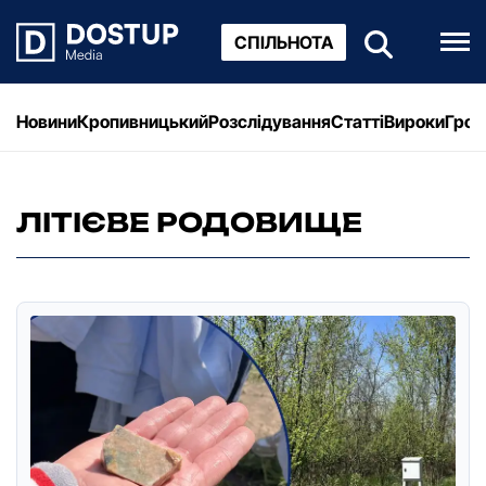
СПІЛЬНОТА
Новини
Кропивницький
Розслідування
Статті
Вироки
Грош
ЛІТІЄВЕ РОДОВИЩЕ