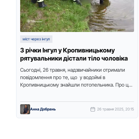
міст через інгул
З річки Інгул у Кропивницькому
рятувальники дістали тіло чоловіка
Сьогодні, 26 травня, надзвичайники отримали
повідомлення про те, що у водоймі в
Кропивницькому знайшли потопельника. Про це
повідомили у пресслужбі Держслужби з
надзвичайних ситуацій в …
Анна Добрань
26 травня 2025, 20:15