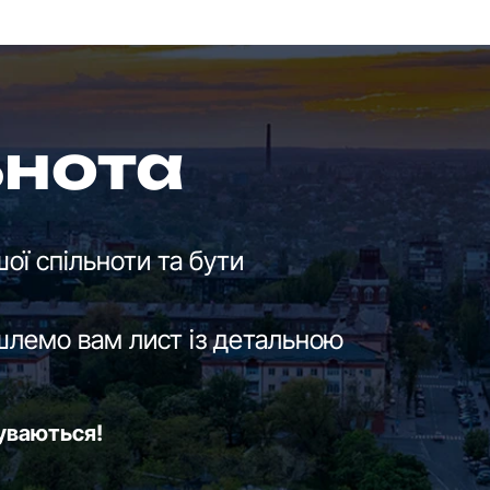
ьнота
ої спільноти та бути
шлемо вам лист із детальною
буваються!